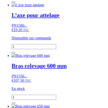
Rotule
d'attelage
catégorie
L’axe pour attelage
2
PN1560...
€
19,20
TTC
Disponible sur commande
quantité
de
L'axe
pour
attelage
Bras relevage 600 mm
PN1556...
€
107,50
TTC
En stock
quantité
de
Bras