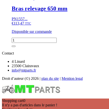
relevage
600
Bras relevage 650 mm
mm
PN1557...
€
113,47
TTC
Disponible sur commande
quantité
de
Bras
relevage
Contact
650
mm
4 Linard
23500 Clairavaux
info@mtparts.fr
Droit d’auteur (©) 2026 |
plan du site
|
Mention legal
Shopping cart
0
Il n'y a pas d'articles dans le panier !