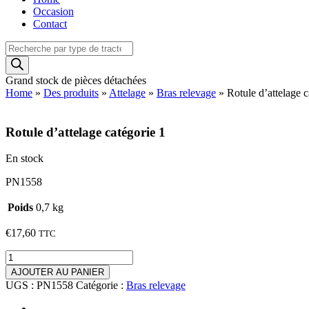
Occasion
Contact
Recherche
de
produits
Grand stock de pièces détachées
Home
»
Des produits
»
Attelage
»
Bras relevage
»
Rotule d’attelage c
Rotule d’attelage catégorie 1
En stock
PN1558
Poids
0,7 kg
€
17,60
TTC
quantité
de
AJOUTER AU PANIER
Rotule
UGS :
PN1558
Catégorie :
Bras relevage
d'attelage
catégorie