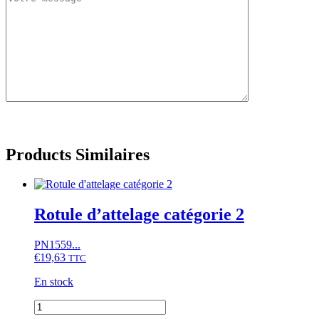
Products Similaires
Rotule d’attelage catégorie 2
PN1559...
€
19,63
TTC
En stock
quantité
de