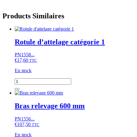
Products Similaires
Rotule d’attelage catégorie 1
PN1558...
€
17,60
TTC
En stock
quantité
de
Rotule
d'attelage
catégorie
Bras relevage 600 mm
1
PN1556...
€
107,50
TTC
En stock