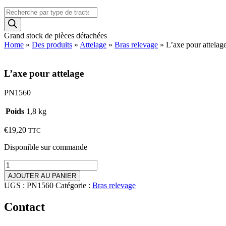
Recherche
de
produits
Grand stock de pièces détachées
Home
»
Des produits
»
Attelage
»
Bras relevage
»
L’axe pour attelag
L’axe pour attelage
PN1560
Poids
1,8 kg
€
19,20
TTC
Disponible sur commande
quantité
de
AJOUTER AU PANIER
L'axe
UGS :
PN1560
Catégorie :
Bras relevage
pour
attelage
Contact