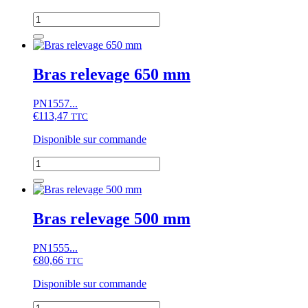
quantité
de
Bras
relevage
600
Bras relevage 650 mm
mm
PN1557...
€
113,47
TTC
Disponible sur commande
quantité
de
Bras
relevage
650
Bras relevage 500 mm
mm
PN1555...
€
80,66
TTC
Disponible sur commande
quantité