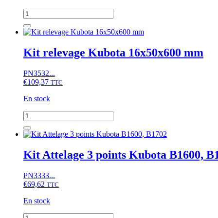
quantité
de
Kit
relevage
650
Kit relevage Kubota 16x50x600 mm
mm
PN3532...
€
109,37
TTC
En stock
quantité
de
Kit
relevage
Kubota
Kit Attelage 3 points Kubota B1600, B
16x50x600
mm
PN3333...
€
69,62
TTC
En stock
quantité