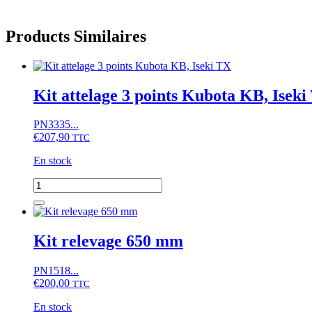
Products Similaires
Kit attelage 3 points Kubota KB, Iseki
PN3335...
€
207,90
TTC
En stock
quantité
de
Kit
attelage
3
Kit relevage 650 mm
points
Kubota
PN1518...
KB,
€
200,00
Iseki
TTC
TX
En stock