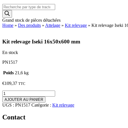
Recherche
de
produits
Grand stock de pièces détachées
Home
»
Des produits
»
Attelage
»
Kit relevage
»
Kit relevage Iseki
Kit relevage Iseki 16x50x600 mm
En stock
PN1517
Poids
21,6 kg
€
109,37
TTC
quantité
de
AJOUTER AU PANIER
Kit
UGS :
PN1517
Catégorie :
Kit relevage
relevage
Iseki
Contact
16x50x600
mm