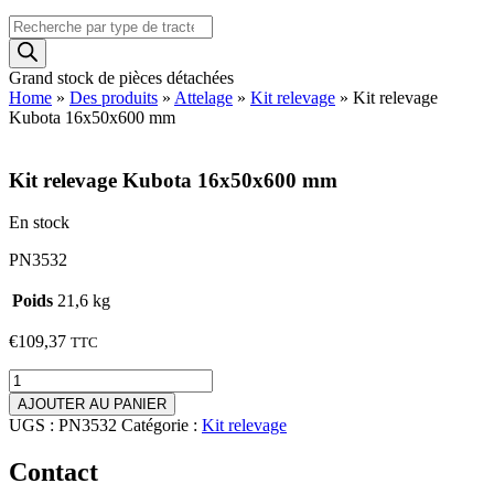
Recherche
de
produits
Grand stock de pièces détachées
Home
»
Des produits
»
Attelage
»
Kit relevage
»
Kit relevage
Kubota 16x50x600 mm
Kit relevage Kubota 16x50x600 mm
En stock
PN3532
Poids
21,6 kg
€
109,37
TTC
quantité
de
AJOUTER AU PANIER
Kit
UGS :
PN3532
Catégorie :
Kit relevage
relevage
Kubota
Contact
16x50x600