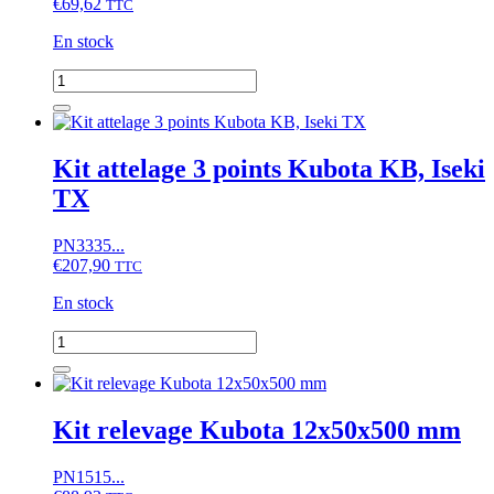
€
69,62
TTC
En stock
quantité
de
Kit
Attelage
3
Kit attelage 3 points Kubota KB, Iseki
points
TX
Kubota
B1600,
B1702
PN3335...
€
207,90
TTC
En stock
quantité
de
Kit
attelage
3
Kit relevage Kubota 12x50x500 mm
points
Kubota
PN1515...
KB,