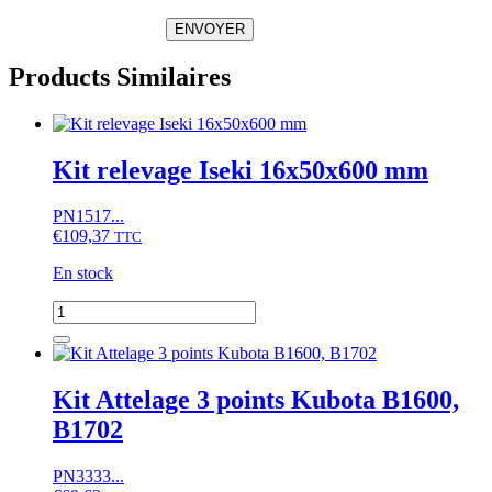
ENVOYER
Products Similaires
Kit relevage Iseki 16x50x600 mm
PN1517...
€
109,37
TTC
En stock
quantité
de
Kit
relevage
Iseki
Kit Attelage 3 points Kubota B1600,
16x50x600
B1702
mm
PN3333...