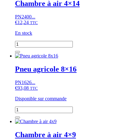
air
Chambre à air 4×14
6x12
PN2400...
€
12,24
TTC
En stock
quantité
de
Chambre
à
air
Pneu agricole 8×16
4x14
PN1626...
€
93,08
TTC
Disponible sur commande
quantité
de
Pneu
agricole
8x16
Chambre à air 4×9