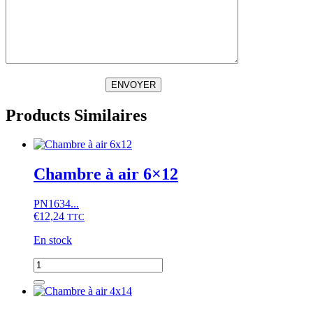
ENVOYER
Products Similaires
Chambre à air 6×12
PN1634...
€
12,24
TTC
En stock
quantité
de
Chambre
à