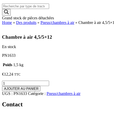
Recherche
de
produits
Grand stock de pièces détachées
Home
»
Des produits
»
Pneus/chambres à air
»
Chambre à air 4,5/5×
Chambre à air 4,5/5×12
En stock
PN1633
Poids
1,5 kg
€
12,24
TTC
quantité
de
AJOUTER AU PANIER
Chambre
UGS :
PN1633
Catégorie :
Pneus/chambres à air
à
air
Contact
4,5/5x12