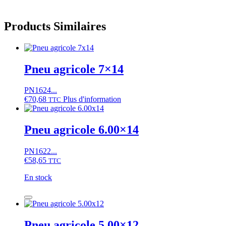
Products Similaires
Pneu agricole 7×14
PN1624...
€
70,68
Plus d'information
TTC
Pneu agricole 6.00×14
PN1622...
€
58,65
TTC
En stock
quantité
de
Pneu
agricole
Pneu agricole 5.00×12