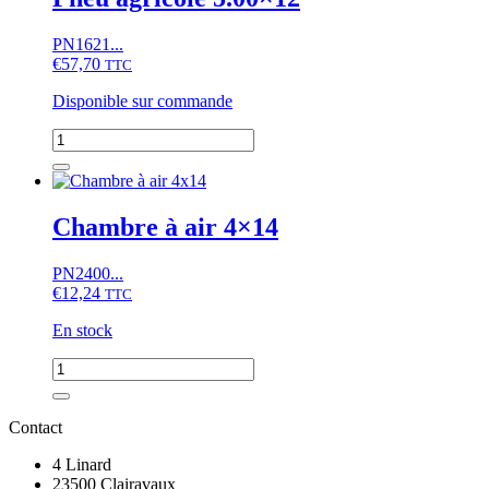
6.00x14
PN1621...
€
57,70
TTC
Disponible sur commande
quantité
de
Pneu
agricole
5.00x12
Chambre à air 4×14
PN2400...
€
12,24
TTC
En stock
quantité
de
Chambre
à
Contact
air
4x14
4 Linard
23500 Clairavaux