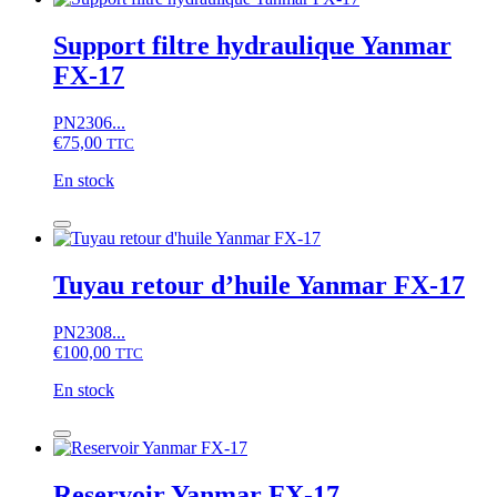
Support filtre hydraulique Yanmar
FX-17
PN2306...
€
75,00
TTC
En stock
quantité
de
Support
filtre
Tuyau retour d’huile Yanmar FX-17
hydraulique
Yanmar
PN2308...
FX-
€
100,00
TTC
17
En stock
quantité
de
Tuyau
retour
Reservoir Yanmar FX-17