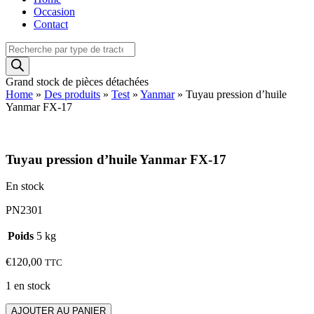
Occasion
Contact
Recherche
de
produits
Grand stock de pièces détachées
Home
»
Des produits
»
Test
»
Yanmar
»
Tuyau pression d’huile
Yanmar FX-17
Tuyau pression d’huile Yanmar FX-17
En stock
PN2301
Poids
5 kg
€
120,00
TTC
1 en stock
quantité
AJOUTER AU PANIER