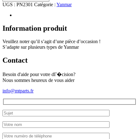
de
UGS :
PN2301
Catégorie :
Yanmar
Tuyau
pression
d'huile
Yanmar
Information produit
FX-
17
Veuillez noter qu’il s’agit d’une pièce d’occasion !
S’adapte sur plusieurs types de Yanmar
Contact
Besoin d'aide pour votre dГ�cision?
Nous sommes heureux de vous aider
info@mtparts.fr