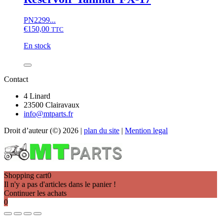
d'huile
Yanmar
PN2299...
FX-
€
150,00
TTC
17
En stock
quantité
de
Contact
Reservoir
Yanmar
4 Linard
FX-
23500 Clairavaux
17
info@mtparts.fr
Droit d’auteur (©) 2026 |
plan du site
|
Mention legal
Shopping cart
0
Il n'y a pas d'articles dans le panier !
Continuer les achats
0