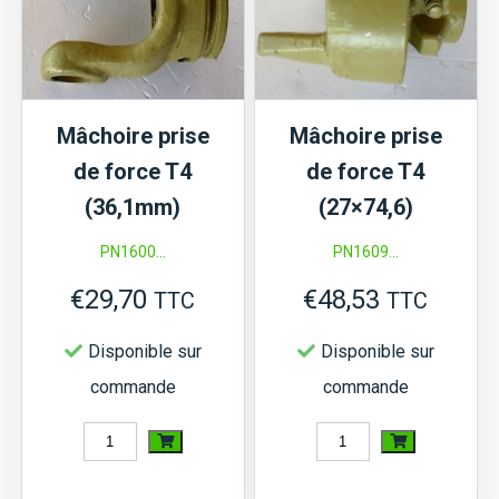
Mâchoire prise
Mâchoire prise
de force T4
de force T4
(36,1mm)
(27×74,6)
PN1600...
PN1609...
€
29,70
€
48,53
TTC
TTC
Disponible sur
Disponible sur
commande
commande
quantité
quantité
de
de