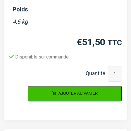
Poids
4,5 kg
€
51,50
TTC
Disponible sur commande
quantité
de
Mâchoire
AJOUTER AU PANIER
prise
de
force
T6