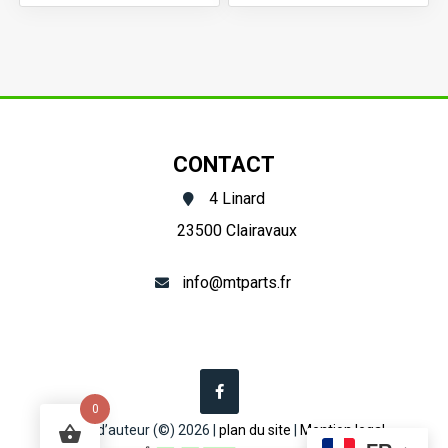
Mâchoire
Mâchoire
prise
prise
de
de
force
force
T4
T4
CONTACT
(36,1mm)
(27x74,6)
4 Linard
23500 Clairavaux
info@mtparts.fr
0
Droit d’auteur (©) 2026 |
plan du site
|
Mention legal