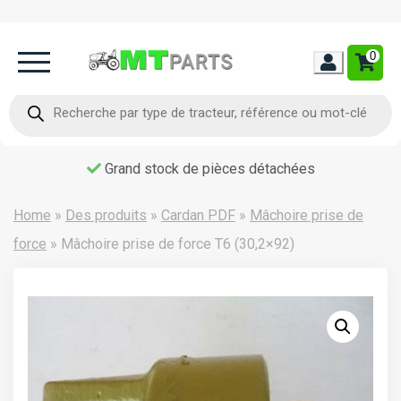
0
Home
Recherche
de
produits
Occasion
Grand stock de pièces détachées
Contact
Home
»
Des produits
»
Cardan PDF
»
Mâchoire prise de
force
»
Mâchoire prise de force T6 (30,2×92)