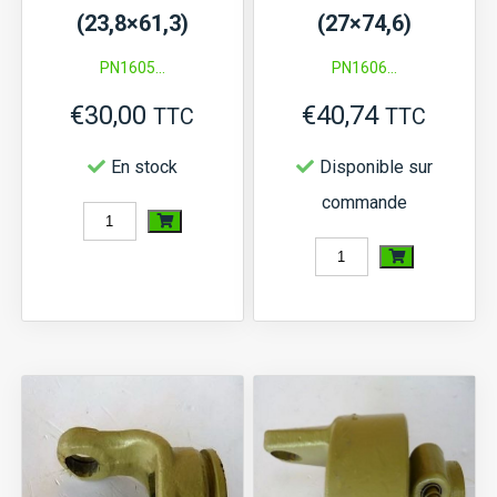
(23,8×61,3)
(27×74,6)
PN1605...
PN1606...
€
30,00
€
40,74
TTC
TTC
En stock
Disponible sur
commande
quantité
de
quantité
Mâchoire
de
prise
Mâchoire
de
prise
force
de
(23,8x61,3)
force
(27x74,6)