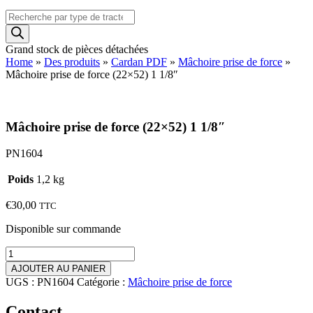
Recherche
de
produits
Grand stock de pièces détachées
Home
»
Des produits
»
Cardan PDF
»
Mâchoire prise de force
»
Mâchoire prise de force (22×52) 1 1/8″
Mâchoire prise de force (22×52) 1 1/8″
PN1604
Poids
1,2 kg
€
30,00
TTC
Disponible sur commande
quantité
de
AJOUTER AU PANIER
Mâchoire
UGS :
PN1604
Catégorie :
Mâchoire prise de force
prise
de
Contact