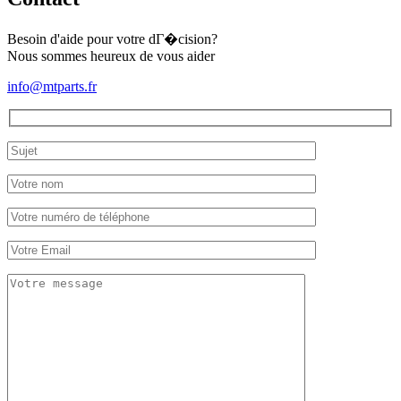
force
(22x52)
1
Besoin d'aide pour votre dГ�cision?
1/8"
Nous sommes heureux de vous aider
info@mtparts.fr