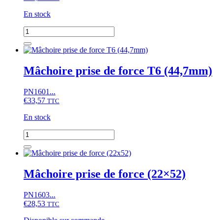
En stock
quantité
de
Mâchoire
prise
de
Mâchoire prise de force T6 (44,7mm)
force
(30,2x92)
PN1601...
€
33,57
TTC
En stock
quantité
de
Mâchoire
prise
de
Mâchoire prise de force (22×52)
force
T6
PN1603...
(44,7mm)
€
28,53
TTC