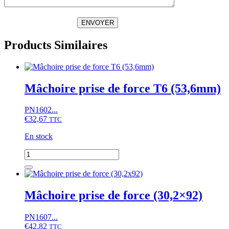
ENVOYER
Products Similaires
Mâchoire prise de force T6 (53,6mm)
PN1602...
€
32,67
TTC
En stock
quantité
de
Mâchoire
prise
de
Mâchoire prise de force (30,2×92)
force
T6
PN1607...
(53,6mm)
€
42,82
TTC