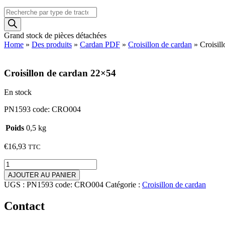
Recherche
de
produits
Grand stock de pièces détachées
Home
»
Des produits
»
Cardan PDF
»
Croisillon de cardan
»
Croisil
Croisillon de cardan 22×54
En stock
PN1593 code: CRO004
Poids
0,5 kg
€
16,93
TTC
quantité
de
AJOUTER AU PANIER
Croisillon
UGS :
PN1593 code: CRO004
Catégorie :
Croisillon de cardan
de
cardan
Contact
22x54