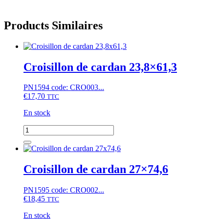
Products Similaires
Croisillon de cardan 23,8×61,3
PN1594 code: CRO003...
€
17,70
TTC
En stock
quantité
de
Croisillon
de
cardan
Croisillon de cardan 27×74,6
23,8x61,3
PN1595 code: CRO002...
€
18,45
TTC
En stock