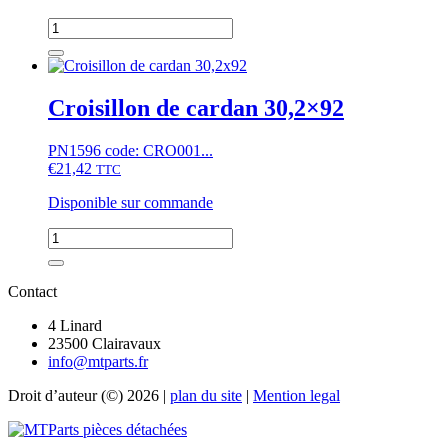
quantité
de
Croisillon
de
cardan
Croisillon de cardan 30,2×92
27x74,6
PN1596 code: CRO001...
€
21,42
TTC
Disponible sur commande
quantité
de
Croisillon
de
Contact
cardan
30,2x92
4 Linard
23500 Clairavaux
info@mtparts.fr
Droit d’auteur (©) 2026 |
plan du site
|
Mention legal