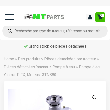
0
Home
Recherche
de
produits
Occasion
Livraison dans toute la France
Contact
Home
»
Des produits
»
Pièces détachées par tracteur
»
Pièces détachées Yanmar
»
Pompe à eau
»
Pompe à eau
Yanmar F, FX, Moteurs 3TNB80…