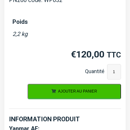
Poids
2,2 kg
€
120,00
TTC
quantité
de
Pompe
AJOUTER AU PANIER
à
eau
Yanmar
INFORMATION PRODUIT
F,
Yanmar AF: