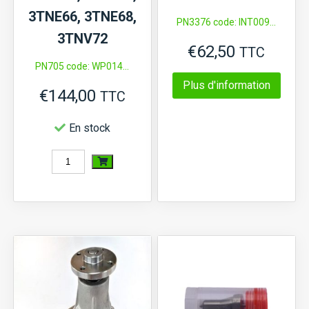
3TNE66, 3TNE68,
PN3376 code: INT009...
3TNV72
€
62,50
TTC
PN705 code: WP014...
Plus d'information
€
144,00
TTC
En stock
quantité
de
Pompe
à
eau
Yanmar
KE40,