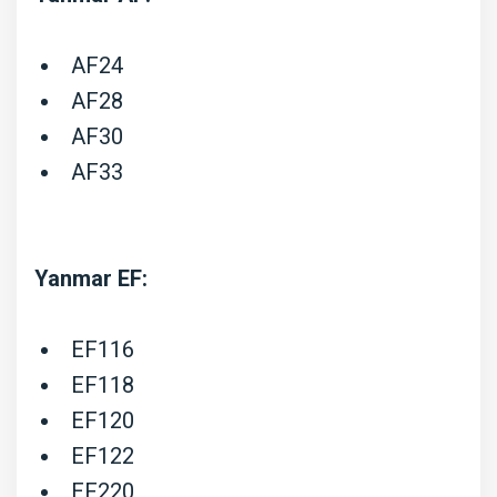
FX,
Moteurs
AF24
3TNB80...
AF28
AF30
AF33
Yanmar EF:
EF116
EF118
EF120
EF122
EF220