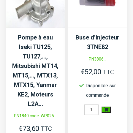
KE13,
KE14,
Moteur
2TNE65,
Pompe à eau
Buse d’injecteur
2TNE66,
Iseki TU125,
3TNE82
2TNE68,
TU127,…,
3TNE66,
PN3806...
Mitsubishi MT14,
3TNE68,
€
52,00
TTC
MT15,…, MTX13,
3TNV72
MTX15, Yanmar
Disponible sur
KE2, Moteurs
commande
L2A…
quantité
PN1840 code: WP025...
de
€
73,60
Buse
TTC