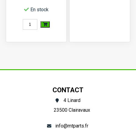
d'injecteur
En stock
3TNE82
quantité
de
Pompe
à
eau
Iseki
TU125,
CONTACT
TU127,...,
4 Linard
Mitsubishi
23500 Clairavaux
MT14,
MT15,...,
info@mtparts.fr
MTX13,