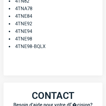
4TN82
4TNA78
4TNE84
4TNE92
4TNE94
4TNE98
4TNE98-BQLX
CONTACT
Besoin d'aide pour votre dГ�cision?