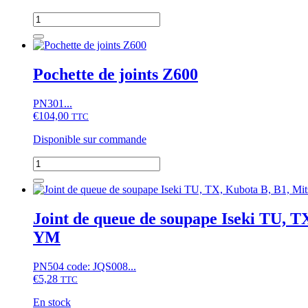
XB,
quantité
B1,
de
B,
Filtre
ZB,
à
Moteur
huile
Pochette de joints Z600
D750...
Yanmar
YM
PN301...
series,
€
104,00
Kubota
TTC
L,
Disponible sur commande
X,
Moteurs
quantité
Kubota
de
Pochette
de
joints
Joint de queue de soupape Iseki TU,
Z600
YM
PN504 code: JQS008...
€
5,28
TTC
En stock