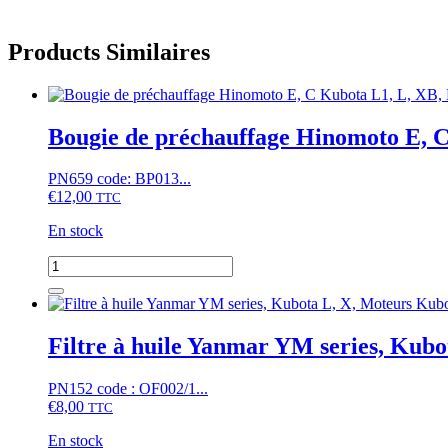
Products Similaires
Bougie de préchauffage Hinomoto E, 
PN659 code: BP013...
€
12,00
TTC
En stock
quantité
de
Bougie
de
préchauffage
Filtre à huile Yanmar YM series, Kub
Hinomoto
E,
PN152 code : OF002/1...
C
€
8,00
Kubota
TTC
L1,
En stock
L,