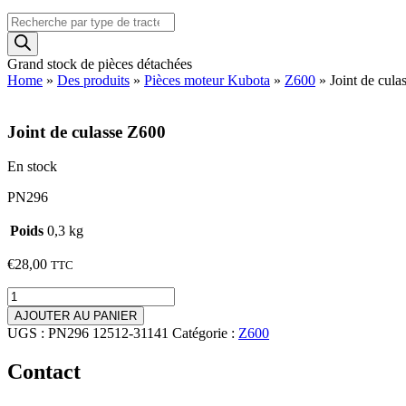
Recherche
de
produits
Grand stock de pièces détachées
Home
»
Des produits
»
Pièces moteur Kubota
»
Z600
»
Joint de cul
Joint de culasse Z600
En stock
PN296
Poids
0,3 kg
€
28,00
TTC
quantité
de
AJOUTER AU PANIER
Joint
UGS :
PN296 12512-31141
Catégorie :
Z600
de
culasse
Contact
Z600