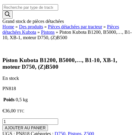
Recherche
de
produits
Grand stock de pièces détachées
Home
»
Des produits
»
Pièces détachées par tracteur
»
Pièces
détachées Kubota
»
Pistons
»
Piston Kubota B1200, B5000,…, B1-
10, XB-1, moteur D750, (Z)B500
Piston Kubota B1200, B5000,…, B1-10, XB-1,
moteur D750, (Z)B500
En stock
PN818
Poids
0,5 kg
€
36,00
TTC
quantité
de
AJOUTER AU PANIER
Piston
UGS :
PN818
Catégories :
D750
,
Pistons
,
Z500