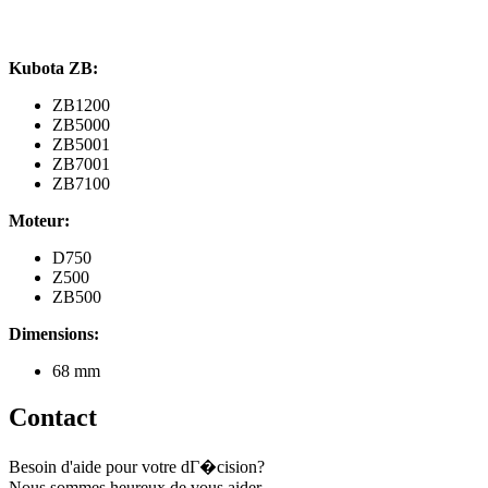
Kubota ZB:
ZB1200
ZB5000
ZB5001
ZB7001
ZB7100
Moteur:
D750
Z500
ZB500
Dimensions:
68 mm
Contact
Besoin d'aide pour votre dГ�cision?
Nous sommes heureux de vous aider