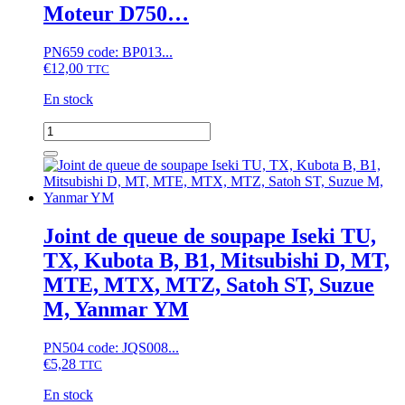
moteur
Moteur D750…
D600,
D662,
PN659 code: BP013...
D722,
€
12,00
D782,
TTC
D850,
En stock
D950,
V1100,
quantité
V1200,
de
Z402,...
Bougie
de
préchauffage
Hinomoto
E,
Joint de queue de soupape Iseki TU,
C
TX, Kubota B, B1, Mitsubishi D, MT,
Kubota
L1,
MTE, MTX, MTZ, Satoh ST, Suzue
L,
M, Yanmar YM
XB,
B1,
B,
PN504 code: JQS008...
ZB,
€
5,28
TTC
Moteur
D750...
En stock