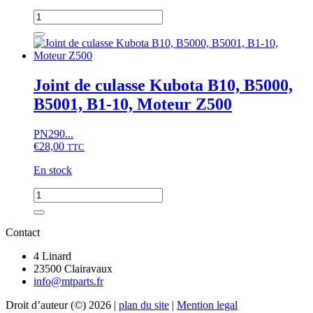
quantité
de
Joint
de
queue
de
Joint de culasse Kubota B10, B5000,
soupape
B5001, B1-10, Moteur Z500
Iseki
TU,
TX,
PN290...
Kubota
€
28,00
TTC
B,
B1,
En stock
Mitsubishi
D,
quantité
MT,
de
MTE,
Joint
MTX,
de
Contact
MTZ,
culasse
Satoh
Kubota
4 Linard
ST,
B10,
23500 Clairavaux
Suzue
B5000,
info@mtparts.fr
M,
B5001,
Yanmar
Droit d’auteur (©) 2026 |
plan du site
|
Mention legal
B1-