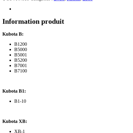
Kubota
B1200,
B5000,...,
B1-
Information produit
10,
XB-
Kubota B:
1,
moteur
B1200
D750,
B5000
(Z)B500
B5001
B5200
B7001
B7100
Kubota B1:
B1-10
Kubota XB:
XB-1