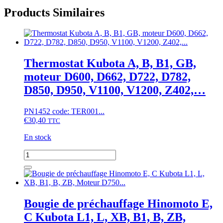
Products Similaires
Thermostat Kubota A, B, B1, GB,
moteur D600, D662, D722, D782,
D850, D950, V1100, V1200, Z402,…
PN1452 code: TER001...
€
30,40
TTC
En stock
quantité
de
Thermostat
Kubota
A,
B,
Bougie de préchauffage Hinomoto E,
B1,
C Kubota L1, L, XB, B1, B, ZB,
GB,