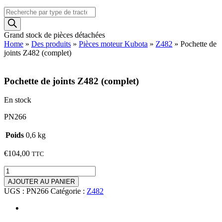
Recherche
de
produits
Grand stock de pièces détachées
Home
»
Des produits
»
Pièces moteur Kubota
»
Z482
»
Pochette de
joints Z482 (complet)
Pochette de joints Z482 (complet)
En stock
PN266
Poids
0,6 kg
€
104,00
TTC
quantité
de
AJOUTER AU PANIER
Pochette
UGS :
PN266
Catégorie :
Z482
de
joints
Z482