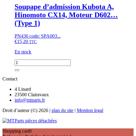
d'injection
Soupape d’admission Kubota A,
Z482
Hinomoto CX14, Moteur D602…
(Type 1)
PN436 code: SPA003...
€
15,20
TTC
En stock
quantité
de
Soupape
d'admission
Contact
Kubota
A,
4 Linard
Hinomoto
23500 Clairavaux
CX14,
info@mtparts.fr
Moteur
Droit d’auteur (©) 2026 |
plan du site
|
Mention legal
D602…
(Type
1)
Shopping cart
0