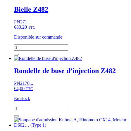
a
plusieurs
Bielle Z482
variations.
Les
PN271...
options
€
83,20
TTC
peuvent
être
Disponible sur commande
choisies
sur
quantité
la
de
page
Bielle
du
Z482
produit
Rondelle de buse d’injection Z482
PN2170...
€
4,00
TTC
En stock
quantité
de
Rondelle
de
buse