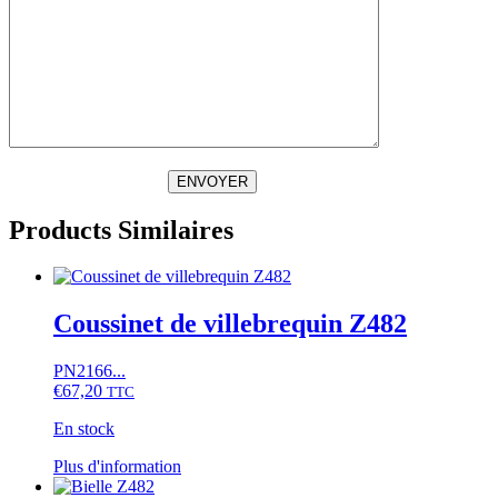
ENVOYER
Products Similaires
Coussinet de villebrequin Z482
PN2166...
€
67,20
TTC
En stock
Ce
Plus d'information
produit