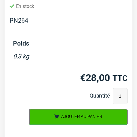
En stock
PN264
Poids
0,3 kg
€
28,00
TTC
quantité
de
Joint
AJOUTER AU PANIER
de
culasse