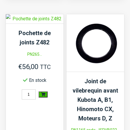
Pompe
Hinomoto
à
CX,
eau
NX,
Hinomoto
Pochette de
NZ,
CX14,
joints Z482
Kubota
CX140,
A15,
PN265...
Kubota
A17,...,
€
56,00
A13,
TTC
(G)B,
A14,
En stock
Joint de
GL,
Moteur
vilebrequin avant
L,
quantité
D662,
Kubota A, B1,
L1,
de
D722,
Hinomoto CX,
X20,
Pochette
D782,
Moteurs D, Z
Moteurs
de
D902,
D902,