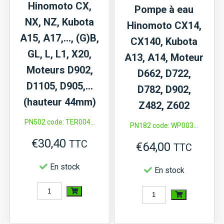
Hinomoto CX,
Pompe à eau
NX, NZ, Kubota
Hinomoto CX14,
A15, A17,…, (G)B,
CX140, Kubota
GL, L, L1, X20,
A13, A14, Moteur
Moteurs D902,
D662, D722,
D1105, D905,…
D782, D902,
(hauteur 44mm)
Z482, Z602
PN502 code: TER004...
PN182 code: WP003...
€
30,40
TTC
€
64,00
TTC
En stock
En stock
quantité
quantité
de
de
Thermostat