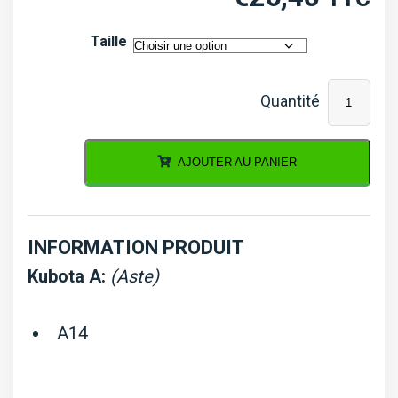
Taille
quantité
de
Jeu
AJOUTER AU PANIER
de
segments
de
INFORMATION PRODUIT
pistons
Kubota A:
(Aste)
Kubota
A,
A14
B,
GB,