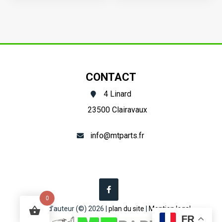
Pochette
Z482
de
joints
Z482
(complet)
CONTACT
4 Linard
23500 Clairavaux
info@mtparts.fr
0
Droit d’auteur (©) 2026 |
plan du site
|
Mention legal
FR