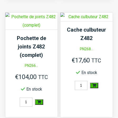
de
Bielle
culasse
Z482
Z482
Cache culbuteur
Pochette de
Z482
joints Z482
PN268...
(complet)
€
17,60
TTC
PN266...
En stock
€
104,00
TTC
quantité
En stock
de
quantité
Cache
de
culbuteur