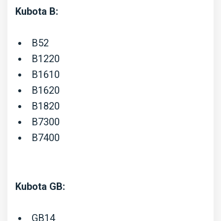
Hinomoto
Kubota B:
CX,
moteur
B52
D722,
B1220
D782,
B1610
Z482
B1620
B1820
B7300
B7400
Kubota GB:
GB14