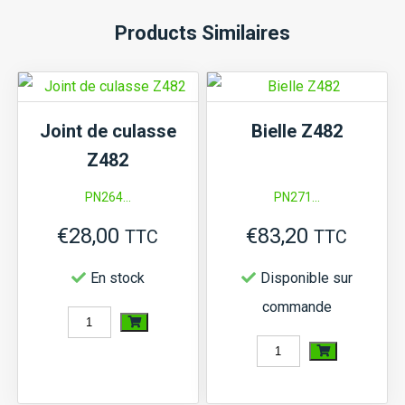
Products Similaires
Joint de culasse
Bielle Z482
Z482
PN264...
PN271...
€
28,00
€
83,20
TTC
TTC
En stock
Disponible sur
commande
quantité
de
quantité
Joint
de