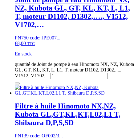
NZ, Kubota GL, GT, KL, KT, L, L1,
T, moteur D1102, D1302,…., V1512,
V1702,…
PN750 code: JPE007...
€
8,00
TTC
En stock
quantité de Joint de pompe à eau Hinomoto NX, NZ, Kubota
GL, GT, KL, KT, L, L1, T, moteur D1102, D1302,....,
V1512, V1702,...
Filtre à huile Hinomoto NX,NZ,
Kubota GL,GT,KL,KT,L02,L1 T,
Shibaura D,P,S,SD
PN139 code: OF002/3...