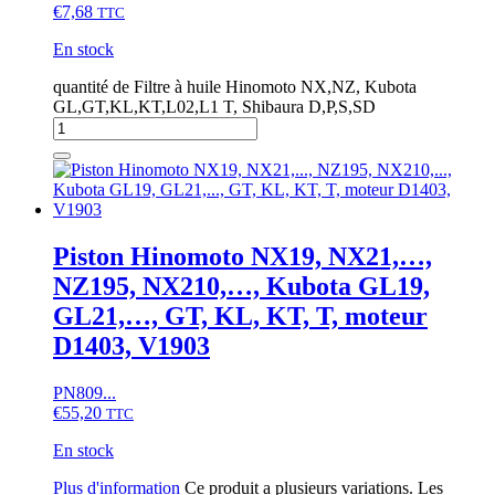
€
7,68
TTC
En stock
quantité de Filtre à huile Hinomoto NX,NZ, Kubota
GL,GT,KL,KT,L02,L1 T, Shibaura D,P,S,SD
Piston Hinomoto NX19, NX21,…,
NZ195, NX210,…, Kubota GL19,
GL21,…, GT, KL, KT, T, moteur
D1403, V1903
PN809...
€
55,20
TTC
En stock
Plus d'information
Ce produit a plusieurs variations. Les