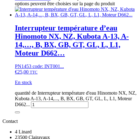
options peuvent être choisies sur la page du produit
Interrupteur température d’eau
Hinomoto NX, NZ, Kubota A-13, A-
14,…, B, BX, GB, GT, GL, L, L1,
Moteur D662…
PN1453 code: INT001...
€
25,00
TTC
En stock
quantité de Interrupteur température d'eau Hinomoto NX, NZ,
Kubota A-13, A-14,..., B, BX, GB, GT, GL, L, L1, Moteur
D662...
Contact
4 Linard
23500 Clairavaux