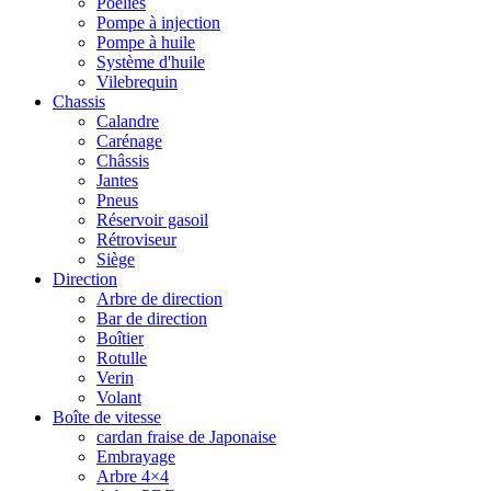
Poelies
Pompe à injection
Pompe à huile
Système d'huile
Vilebrequin
Chassis
Calandre
Carénage
Châssis
Jantes
Pneus
Réservoir gasoil
Rétroviseur
Siège
Direction
Arbre de direction
Bar de direction
Boîtier
Rotulle
Verin
Volant
Boîte de vitesse
cardan fraise de Japonaise
Embrayage
Arbre 4×4