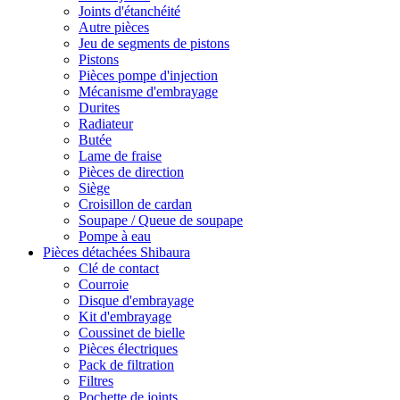
Joints d'étanchéité
Autre pièces
Jeu de segments de pistons
Pistons
Pièces pompe d'injection
Mécanisme d'embrayage
Durites
Radiateur
Butée
Lame de fraise
Pièces de direction
Siège
Croisillon de cardan
Soupape / Queue de soupape
Pompe à eau
Pièces détachées Shibaura
Clé de contact
Courroie
Disque d'embrayage
Kit d'embrayage
Coussinet de bielle
Pièces électriques
Pack de filtration
Filtres
Pochette de joints