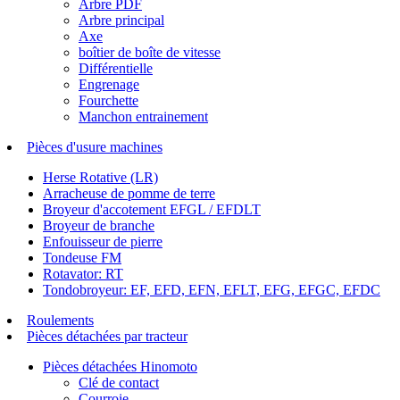
Arbre PDF
Arbre principal
Axe
boîtier de boîte de vitesse
Différentielle
Engrenage
Fourchette
Manchon entrainement
Pièces d'usure machines
Herse Rotative (LR)
Arracheuse de pomme de terre
Broyeur d'accotement EFGL / EFDLT
Broyeur de branche
Enfouisseur de pierre
Tondeuse FM
Rotavator: RT
Tondobroyeur: EF, EFD, EFN, EFLT, EFG, EFGC, EFDC
Roulements
Pièces détachées par tracteur
Pièces détachées Hinomoto
Clé de contact
Courroie