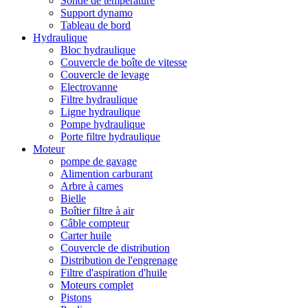
Sonde de température
Support dynamo
Tableau de bord
Hydraulique
Bloc hydraulique
Couvercle de boîte de vitesse
Couvercle de levage
Electrovanne
Filtre hydraulique
Ligne hydraulique
Pompe hydraulique
Porte filtre hydraulique
Moteur
pompe de gavage
Alimention carburant
Arbre à cames
Bielle
Boîtier filtre à air
Câble compteur
Carter huile
Couvercle de distribution
Distribution de l'engrenage
Filtre d'aspiration d'huile
Moteurs complet
Pistons