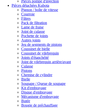
Pièces pompe d'injection
Pièces détachées Kubota
Pignon / boîte de vitesse
Courroie
Filtres
Pack de filtration
Lame de fraise
Joint de culasse
Pochette de joints
Autres joints
Jeu de segments de pistons
Coussinet de bielle
Coussinet de vilebrequin
Joints d'étanchéité
Joint de vilebrequin arrière/avant
Culasse
Pistons
Chemise de cylindre
Bielle
Soupape / Queue de soupape
Kit d'embrayage
Disque d'embrayage
Mécanisme d'embrayage
Butée
Bougie de préchauffage