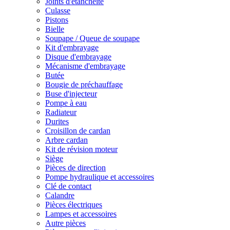
Joints d'étanchéité
Culasse
Pistons
Bielle
Soupape / Queue de soupape
Kit d'embrayage
Disque d'embrayage
Mécanisme d'embrayage
Butée
Bougie de préchauffage
Buse d'injecteur
Pompe à eau
Radiateur
Durites
Croisillon de cardan
Arbre cardan
Kit de révision moteur
Siège
Pièces de direction
Pompe hydraulique et accessoires
Clé de contact
Calandre
Pièces électriques
Lampes et accessoires
Autre pièces