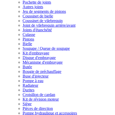
Pochette de joints
Autres joints
Jeu de segments de pistons
Coussinet de bielle
Coussinet de vilebrequin
Joint de vilebrequin arrière/avant
Joints d'étanchéité
Culasse
Pistons
Bielle
Soupape / Queue de soupape
Kit d'embrayage
Disque d'embrayage
Mécanisme d'embrayage
Butée
Bougie de préchauffage
Buse d'injecteur
Pompe à eau
Radiateur
Durites
Croisillon de cardan
Kit de révision moteur
Siège
Pièces de direction
Pompe hydraulique et accessoires