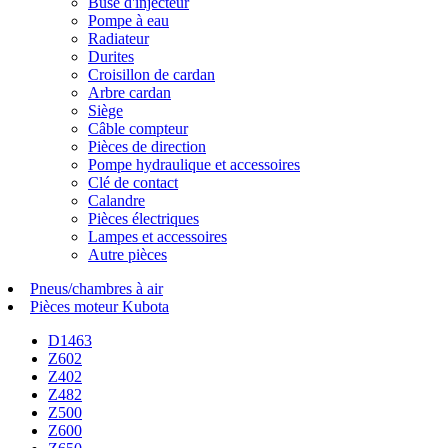
Buse d'injecteur
Pompe à eau
Radiateur
Durites
Croisillon de cardan
Arbre cardan
Siège
Câble compteur
Pièces de direction
Pompe hydraulique et accessoires
Clé de contact
Calandre
Pièces électriques
Lampes et accessoires
Autre pièces
Pneus/chambres à air
Pièces moteur Kubota
D1463
Z602
Z402
Z482
Z500
Z600