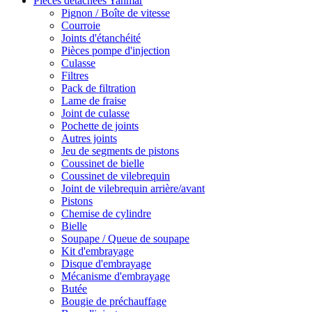
Pièces détachées Yanmar
Pignon / Boîte de vitesse
Courroie
Joints d'étanchéité
Pièces pompe d'injection
Culasse
Filtres
Pack de filtration
Lame de fraise
Joint de culasse
Pochette de joints
Autres joints
Jeu de segments de pistons
Coussinet de bielle
Coussinet de vilebrequin
Joint de vilebrequin arrière/avant
Pistons
Chemise de cylindre
Bielle
Soupape / Queue de soupape
Kit d'embrayage
Disque d'embrayage
Mécanisme d'embrayage
Butée
Bougie de préchauffage