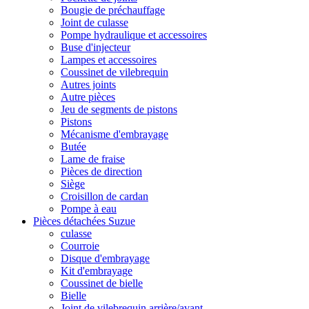
Bougie de préchauffage
Joint de culasse
Pompe hydraulique et accessoires
Buse d'injecteur
Lampes et accessoires
Coussinet de vilebrequin
Autres joints
Autre pièces
Jeu de segments de pistons
Pistons
Mécanisme d'embrayage
Butée
Lame de fraise
Pièces de direction
Siège
Croisillon de cardan
Pompe à eau
Pièces détachées Suzue
culasse
Courroie
Disque d'embrayage
Kit d'embrayage
Coussinet de bielle
Bielle
Joint de vilebrequin arrière/avant