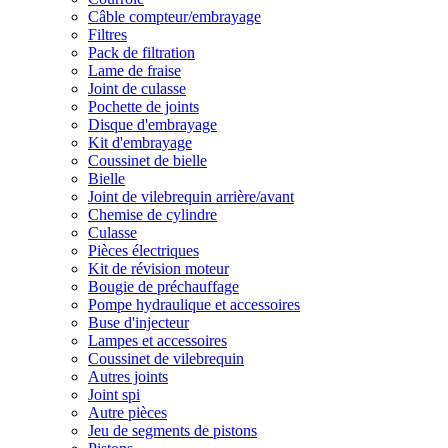
Câble compteur/embrayage
Filtres
Pack de filtration
Lame de fraise
Joint de culasse
Pochette de joints
Disque d'embrayage
Kit d'embrayage
Coussinet de bielle
Bielle
Joint de vilebrequin arrière/avant
Chemise de cylindre
Culasse
Pièces électriques
Kit de révision moteur
Bougie de préchauffage
Pompe hydraulique et accessoires
Buse d'injecteur
Lampes et accessoires
Coussinet de vilebrequin
Autres joints
Joint spi
Autre pièces
Jeu de segments de pistons