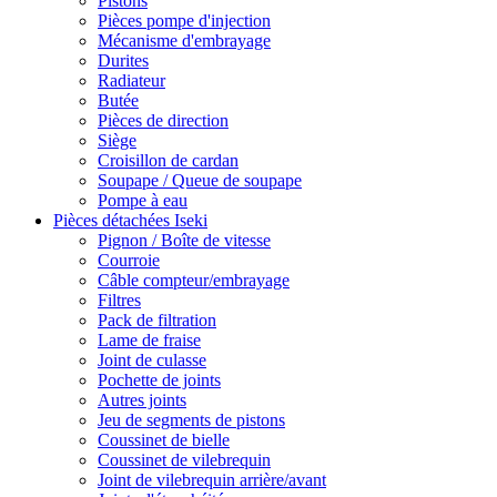
Pistons
Pièces pompe d'injection
Mécanisme d'embrayage
Durites
Radiateur
Butée
Pièces de direction
Siège
Croisillon de cardan
Soupape / Queue de soupape
Pompe à eau
Pièces détachées Iseki
Pignon / Boîte de vitesse
Courroie
Câble compteur/embrayage
Filtres
Pack de filtration
Lame de fraise
Joint de culasse
Pochette de joints
Autres joints
Jeu de segments de pistons
Coussinet de bielle
Coussinet de vilebrequin
Joint de vilebrequin arrière/avant