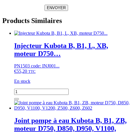
ENVOYER
Products Similaires
Injecteur Kubota B, B1, L, XB,
moteur D750…
PN1503 code: INJ001...
€
55,20
TTC
En stock
quantité
de
Injecteur
Kubota
B,
B1,
Joint pompe à eau Kubota B, B1, ZB,
L,
moteur D750, D850, D950, V1100,
XB,