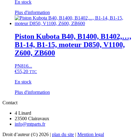
Z600,
En stock
prix :
Z602
€25,60
Ce
Plus d'information
à
produit
€31,20
a
plusieurs
variations.
Piston Kubota B40, B1400, B1402,…,
Les
B1-14, B1-15, moteur D850, V1100,
options
peuvent
Z600, ZB600
être
choisies
PN816...
sur
€
55,20
TTC
la
page
En stock
du
produit
Ce
Plus d'information
produit
Contact
a
plusieurs
4 Linard
variations.
23500 Clairavaux
Les
info@mtparts.fr
options
peuvent
Droit d’auteur (©) 2026 |
plan du site
|
Mention legal
être