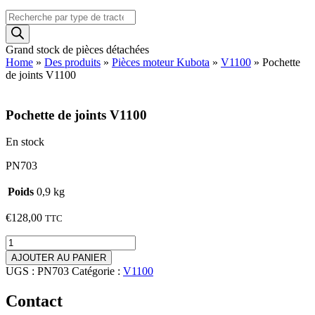
Recherche
de
produits
Grand stock de pièces détachées
Home
»
Des produits
»
Pièces moteur Kubota
»
V1100
»
Pochette
de joints V1100
Pochette de joints V1100
En stock
PN703
Poids
0,9 kg
€
128,00
TTC
quantité
de
AJOUTER AU PANIER
Pochette
UGS :
PN703
Catégorie :
V1100
de
joints
Contact
V1100