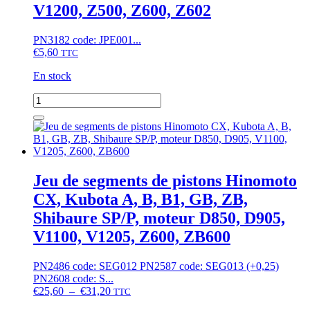
moteur
V1200, Z500, Z600, Z602
D750...
PN3182 code: JPE001...
€
5,60
TTC
En stock
quantité
de
Joint
pompe
à
eau
Kubota
Jeu de segments de pistons Hinomoto
B,
CX, Kubota A, B, B1, GB, ZB,
B1,
ZB,
Shibaure SP/P, moteur D850, D905,
moteur
V1100, V1205, Z600, ZB600
D750,
D850,
D950,
PN2486 code: SEG012 PN2587 code: SEG013 (+0,25)
V1100,
PN2608 code: S...
V1200,
Plage
€
25,60
–
€
31,20
TTC
Z500,
de