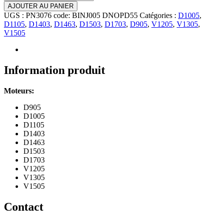
AJOUTER AU PANIER
UGS :
PN3076 code: BINJ005 DNOPD55
Catégories :
D1005
,
D1105
,
D1403
,
D1463
,
D1503
,
D1703
,
D905
,
V1205
,
V1305
,
V1505
Information produit
Moteurs:
D905
D1005
D1105
D1403
D1463
D1503
D1703
V1205
V1305
V1505
Contact