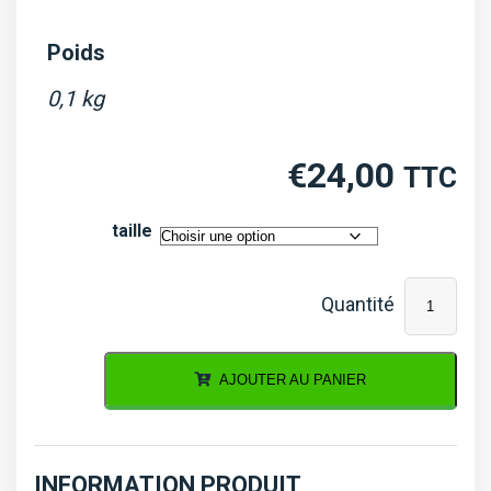
Poids
0,1 kg
€
24,00
TTC
taille
quantité
de
Coussinet
AJOUTER AU PANIER
de
bielle
D902
INFORMATION PRODUIT