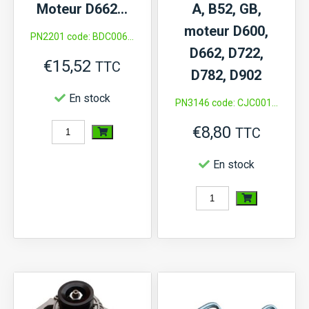
Moteur D662…
A, B52, GB,
moteur D600,
PN2201 code: BDC006...
D662, D722,
€
15,52
TTC
D782, D902
En stock
PN3146 code: CJC001...
€
8,80
quantité
TTC
de
En stock
Boulon
de
quantité
culasse
de
Kubota
Collecteur
A,
à
B,
joint
GB,
de