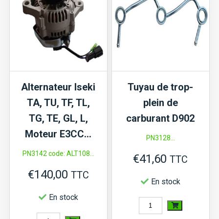
Hinomoto
culasse
CX,
Hinomoto
Moteur
CX13,
D662...
CX14,...,
Kubota
Alternateur Iseki
Tuyau de trop-
A,
TA, TU, TF, TL,
plein de
B52,
TG, TE, GL, L,
carburant D902
GB,
Moteur E3CC…
PN3128...
moteur
PN3142 code: ALT108...
D600,
€
41,60
TTC
D662,
€
140,00
TTC
En stock
D722,
En stock
D782,
quantité
D902