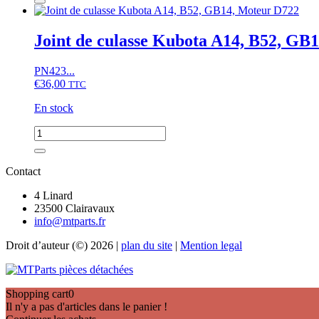
Hinomoto
de
CX,
Culasse
KH,
Hinomoto
Joint de culasse Kubota A14, B52, GB
Moteurs
CX,
D,
Kubota
Z
PN423...
A,
(83x68x10)
€
36,00
TTC
B,
GB,
En stock
moteur
D722
quantité
de
Joint
de
Contact
culasse
Kubota
4 Linard
A14,
23500 Clairavaux
B52,
info@mtparts.fr
GB14,
Droit d’auteur (©) 2026 |
plan du site
|
Mention legal
Moteur
D722
Shopping cart
0
Il n'y a pas d'articles dans le panier !