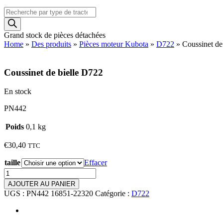
Recherche
de
produits
Grand stock de pièces détachées
Home
»
Des produits
»
Pièces moteur Kubota
»
D722
»
Coussinet de
Coussinet de bielle D722
En stock
PN442
Poids
0,1 kg
€
30,40
TTC
taille
Effacer
quantité
de
AJOUTER AU PANIER
Coussinet
UGS :
PN442 16851-22320
Catégorie :
D722
de
bielle
D722