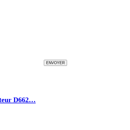
ENVOYER
oteur D662…