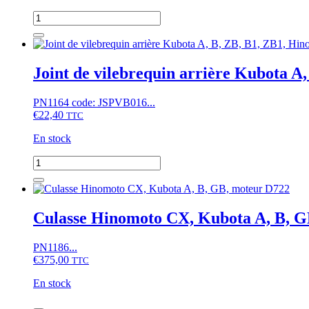
quantité
de
Buse
d'injecteur
Kubota
Joint de vilebrequin arrière Kubota 
A13,
A14,
PN1164 code: JSPVB016...
Moteur
€
22,40
D662...
TTC
En stock
quantité
de
Joint
de
vilebrequin
Culasse Hinomoto CX, Kubota A, B, G
arrière
Kubota
PN1186...
A,
€
375,00
B,
TTC
ZB,
En stock
B1,
ZB1,
quantité