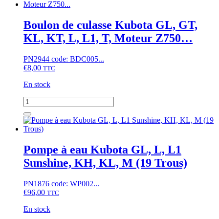
D1703
de
collecteur
d'admission
Boulon de culasse Kubota GL, GT,
Hinomoto
KL, KT, L, L1, T, Moteur Z750…
NX19,
NX21,...,
NZ195,...,
PN2944 code: BDC005...
Kubota
€
8,00
TTC
GL,
GT,
En stock
KL,
T,
quantité
moteur
de
D1403,
Boulon
D1463,
de
D1503,
culasse
D1703,
Kubota
Pompe à eau Kubota GL, L, L1
D1803
GL,
Sunshine, KH, KL, M (19 Trous)
GT,
KL,
KT,
PN1876 code: WP002...
L,
€
96,00
TTC
L1,
T,
En stock
Moteur