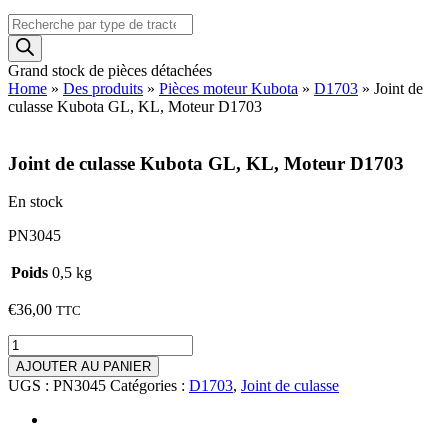
Recherche
de
produits
Grand stock de pièces détachées
Home
»
Des produits
»
Pièces moteur Kubota
»
D1703
»
Joint de
culasse Kubota GL, KL, Moteur D1703
Joint de culasse Kubota GL, KL, Moteur D1703
En stock
PN3045
Poids
0,5 kg
€
36,00
TTC
quantité
de
AJOUTER AU PANIER
Joint
UGS :
PN3045
Catégories :
D1703
,
Joint de culasse
de
culasse
Kubota