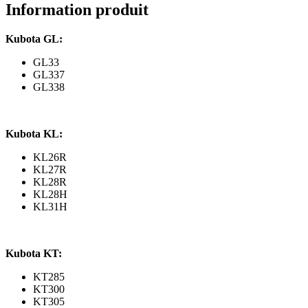
GL,
Information produit
KL,
Moteur
Kubota GL:
D1703
GL33
GL337
GL338
Kubota KL:
KL26R
KL27R
KL28R
KL28H
KL31H
Kubota KT:
KT285
KT300
KT305