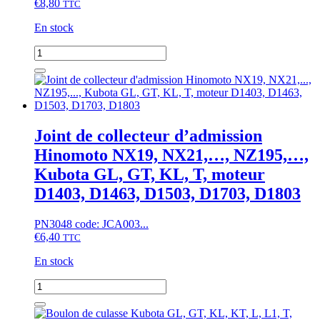
€
8,80
TTC
En stock
quantité
de
Collecteur
à
joint
de
culasse
Joint de collecteur d’admission
Hinomoto
Hinomoto NX19, NX21,…, NZ195,…,
NX19,
NX21,...,
Kubota GL, GT, KL, T, moteur
NZ,
D1403, D1463, D1503, D1703, D1803
Kubota
GL,
GT,
PN3048 code: JCA003...
KL,
€
6,40
TTC
KT,
T,
En stock
moteur
D1403,
quantité
D1463,
de
D1503,
Joint