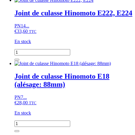
de
culasse
Joint de culasse Hinomoto E222, E224
Hinomoto
E184
PN14...
(alésage:
€
33,60
90mm)
TTC
En stock
quantité
de
Joint
de
culasse
Joint de culasse Hinomoto E18
Hinomoto
(alésage: 88mm)
E222,
E224
PN7...
€
28,00
TTC
En stock
quantité
de
Joint