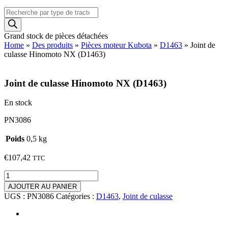
Recherche
de
produits
Grand stock de pièces détachées
Home
»
Des produits
»
Pièces moteur Kubota
»
D1463
»
Joint de
culasse Hinomoto NX (D1463)
Joint de culasse Hinomoto NX (D1463)
En stock
PN3086
Poids
0,5 kg
€
107,42
TTC
quantité
de
AJOUTER AU PANIER
Joint
UGS :
PN3086
Catégories :
D1463
,
Joint de culasse
de
culasse
Hinomoto