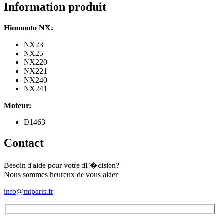
NX
Information produit
(D1463)
Hinomoto NX:
NX23
NX25
NX220
NX221
NX240
NX241
Moteur:
D1463
Contact
Besoin d'aide pour votre dГ�cision?
Nous sommes heureux de vous aider
info@mtparts.fr