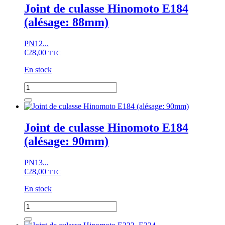
Joint de culasse Hinomoto E184
(alésage: 88mm)
PN12...
€
28,00
TTC
En stock
quantité
de
Joint
de
culasse
Joint de culasse Hinomoto E184
Hinomoto
(alésage: 90mm)
E184
(alésage:
88mm)
PN13...
€
28,00
TTC
En stock
quantité
de
Joint