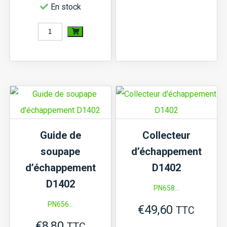
En stock
sur
quantité
la
de
page
Joint
du
de
produi
queue
de
soupape
Guide de
Collecteur
Kubota
soupape
d’échappement
B,
d’échappement
D1402
L,
D1402
PN658...
L1,
PN656...
€
49,60
ZB,
TTC
€
8,80
moteur
TTC