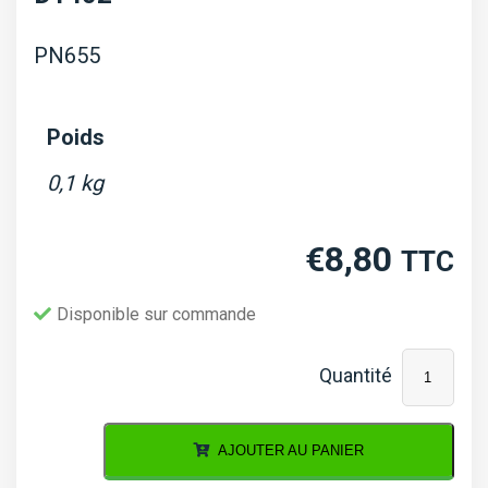
PN655
Poids
0,1 kg
€
8,80
TTC
Disponible sur commande
quantité
de
Guide
AJOUTER AU PANIER
de