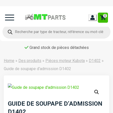
0
Home
Recherche
de
produits
Occasion
Grand stock de pièces détachées
Contact
Home
»
Des produits
»
Pièces moteur Kubota
»
D1402
»
Guide de soupape d’admission D1402
GUIDE DE SOUPAPE D’ADMISSION
D1402