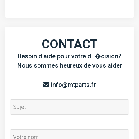
soupape
d'admissio
D1402
CONTACT
Besoin d'aide pour votre dГ�cision?
Nous sommes heureux de vous aider
info@mtparts.fr