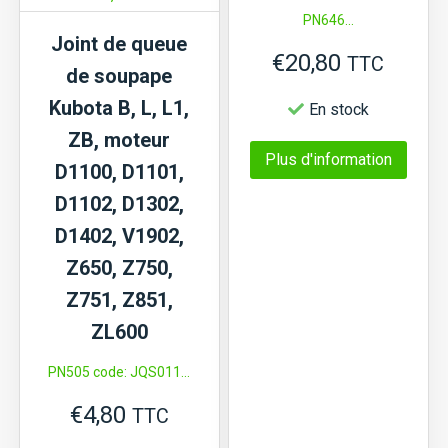
PN646...
Joint de queue
€
20,80
TTC
de soupape
Kubota B, L, L1,
En stock
ZB, moteur
Ce
Plus d'information
D1100, D1101,
produi
D1102, D1302,
a
D1402, V1902,
plusi
Z650, Z750,
variat
Z751, Z851,
Les
ZL600
optio
PN505 code: JQS011...
peuve
€
4,80
être
TTC
chois