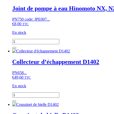
Joint de pompe à eau Hinomoto NX, N
PN750 code: JPE007...
€
8,00
TTC
En stock
quantité
de
Joint
de
pompe
Collecteur d’échappement D1402
à
eau
PN658...
Hinomoto
€
49,60
NX,
TTC
NZ,
En stock
Kubota
GL,
quantité
GT,
de
KL,
Collecteur
KT,
d'échappement
L,
D1402