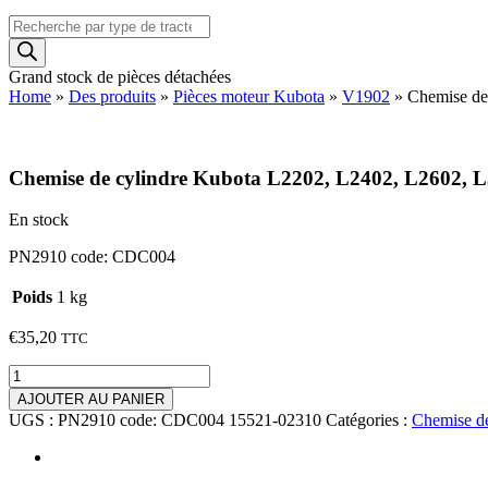
Recherche
de
produits
Grand stock de pièces détachées
Home
»
Des produits
»
Pièces moteur Kubota
»
V1902
»
Chemise de
Chemise de cylindre Kubota L2202, L2402, L2602, 
En stock
PN2910 code: CDC004
Poids
1 kg
€
35,20
TTC
quantité
de
AJOUTER AU PANIER
Chemise
UGS :
PN2910 code: CDC004 15521-02310
Catégories :
Chemise de
de
cylindre
Kubota