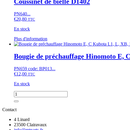
Coussinet de bielle D1402
L1,
T,
moteur
PN640...
D1102,
€
20,80
TTC
D1302,....,
V1512,
En stock
V1702,...
Ce
Plus d'information
produit
a
plusieurs
Bougie de préchauffage Hinomoto E, 
variations.
Les
PN659 code: BP013...
options
€
12,00
TTC
peuvent
être
En stock
choisies
sur
quantité
la
de
page
Bougie
du
de
Contact
produit
préchauffage
Hinomoto
4 Linard
E,
23500 Clairavaux
C
info@mtparts.fr