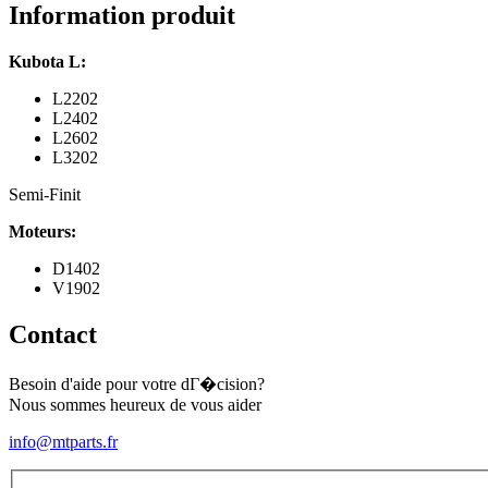
L2202,
Information produit
L2402,
L2602,
Kubota L:
L3202,
Moteur
L2202
D1402,
L2402
V1902
L2602
L3202
Semi-Finit
Moteurs:
D1402
V1902
Contact
Besoin d'aide pour votre dГ�cision?
Nous sommes heureux de vous aider
info@mtparts.fr