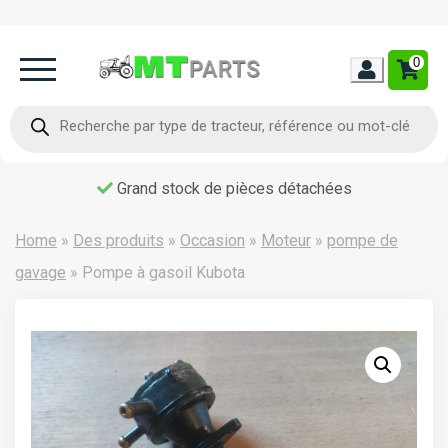
0
Home
Recherche
de
produits
Occasion
Livraison dans toute la France
Contact
Home
»
Des produits
»
Occasion
»
Moteur
»
pompe de
gavage
»
Pompe à gasoil Kubota