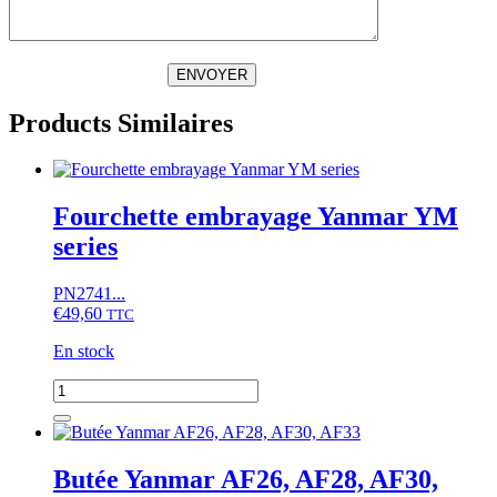
ENVOYER
Products Similaires
Fourchette embrayage Yanmar YM
series
PN2741...
€
49,60
TTC
En stock
quantité
de
Fourchette
embrayage
Yanmar
Butée Yanmar AF26, AF28, AF30,
YM