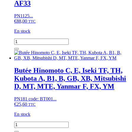
AF33
series
PN1125...
€
88,00
TTC
En stock
quantité
de
Butée
Yanmar
AF26,
AF28,
Butée Hinomoto C, E, Iseki TF, TH,
AF30,
Kubota A, B1, B, GB, XB, Mitsubishi
AF33
D, MT, MTE, Yanmar F, FX, YM
PN181 code: BT001...
€
25,60
TTC
En stock
quantité
de