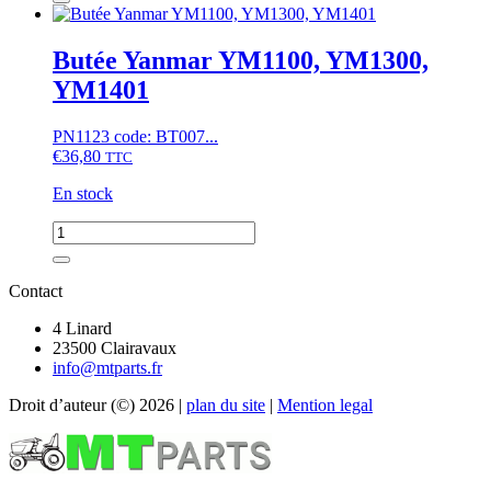
Butée
Hinomoto
C,
Butée Yanmar YM1100, YM1300,
E,
YM1401
Iseki
TF,
TH,
PN1123 code: BT007...
Kubota
€
36,80
TTC
A,
B1,
En stock
B,
GB,
quantité
XB,
de
Mitsubishi
Butée
D,
Yanmar
Contact
MT,
YM1100,
MTE,
YM1300,
4 Linard
Yanmar
YM1401
23500 Clairavaux
F,
info@mtparts.fr
FX,
YM
Droit d’auteur (©) 2026 |
plan du site
|
Mention legal