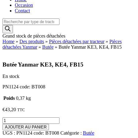
Occasion
Contact
Recherche
de
produits
Grand stock de pièces détachées
Home
»
Des produits
»
Pièces détachées par tracteur
»
Pièces
détachées Yanmar
»
Butée
»
Butée Yanmar KE3, KE4, FB15
Butée Yanmar KE3, KE4, FB15
En stock
PN1124 code: BT008
Poids
0,37 kg
€
43,20
TTC
quantité
de
AJOUTER AU PANIER
Butée
UGS :
PN1124 code: BT008
Catégorie :
Butée
Yanmar