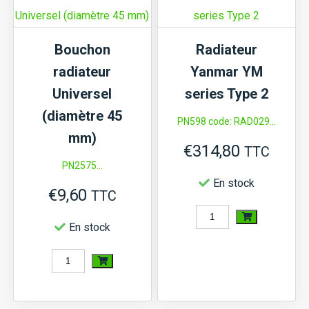
F22,
F24,
Bouchon
Radiateur
F205,
radiateur
Yanmar YM
F215,
Universel
series Type 2
F235,
(diamètre 45
PN598 code: RAD029...
F245,
mm)
€
314,80
F255,
TTC
PN2575...
série
En stock
€
9,60
FX
TTC
quantité
En stock
de
quantité
Radiateur
de
Yanmar
Bouchon
YM