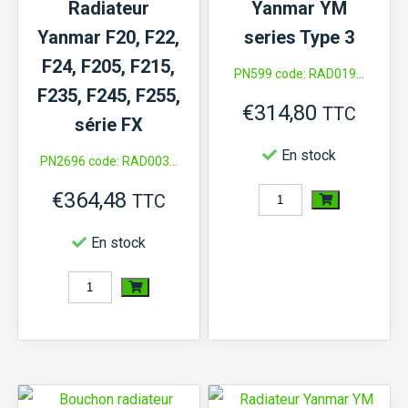
Radiateur
Yanmar YM
Yanmar F20, F22,
series Type 3
F24, F205, F215,
PN599 code: RAD019...
F235, F245, F255,
€
314,80
TTC
série FX
En stock
PN2696 code: RAD003...
€
364,48
quantité
TTC
de
En stock
Radiateur
quantité
Yanmar
de
YM
Radiateur
series
Yanmar
Type
F20,
3