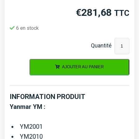
€
281,68
TTC
6 en stock
quantité
de
Radiateur
AJOUTER AU PANIER
Yanmar
YM
series
INFORMATION PRODUIT
Type
Yanmar YM :
5
YM2001
YM2010