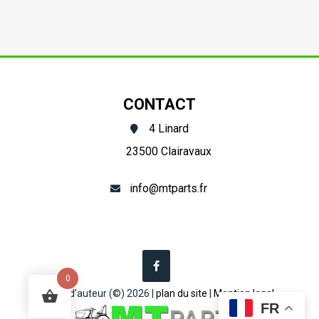
radiateur
series
Universel
Type
(diamètre
2
45
CONTACT
mm)
4 Linard
23500 Clairavaux
info@mtparts.fr
0
Droit d’auteur (©) 2026 |
plan du site
|
Mention legal
FR