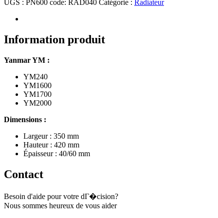
UGS :
PN600 code: RAD040
Catégorie :
Radiateur
Information produit
Yanmar YM :
YM240
YM1600
YM1700
YM2000
Dimensions :
Largeur : 350 mm
Hauteur : 420 mm
Épaisseur : 40/60 mm
Contact
Besoin d'aide pour votre dГ�cision?
Nous sommes heureux de vous aider