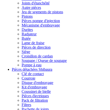
Joints d'étanchéité
Autre pièces
Jeu de segments de pistons
Pistons
Pièces pompe d'injection
Mécanisme d'embrayage
Durites
Radiateur
Butée
Lame de fraise
Pièces de direction
Siège
Croisillon de cardan
Soupape / Queue de soupape
Pompe à eau
Pièces détachées Shibaura
Clé de contact
Courroie
Disque d'embrayage
Kit d'embrayage
Coussinet de bielle
Pièces électriques
Pack de filtration
Filtres
Pochette de joints