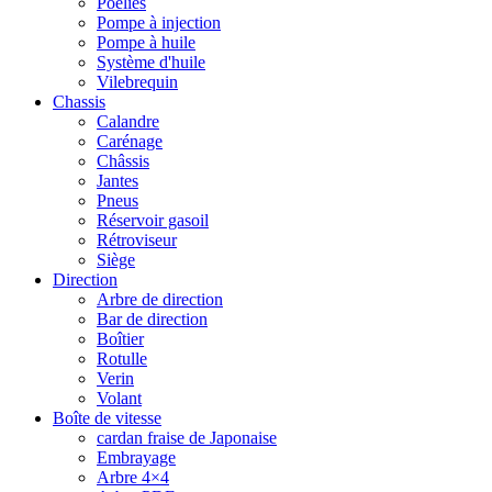
Poelies
Pompe à injection
Pompe à huile
Système d'huile
Vilebrequin
Chassis
Calandre
Carénage
Châssis
Jantes
Pneus
Réservoir gasoil
Rétroviseur
Siège
Direction
Arbre de direction
Bar de direction
Boîtier
Rotulle
Verin
Volant
Boîte de vitesse
cardan fraise de Japonaise
Embrayage
Arbre 4×4