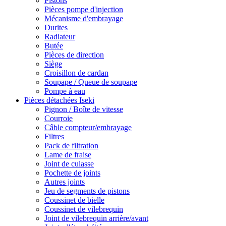
Pistons
Pièces pompe d'injection
Mécanisme d'embrayage
Durites
Radiateur
Butée
Pièces de direction
Siège
Croisillon de cardan
Soupape / Queue de soupape
Pompe à eau
Pièces détachées Iseki
Pignon / Boîte de vitesse
Courroie
Câble compteur/embrayage
Filtres
Pack de filtration
Lame de fraise
Joint de culasse
Pochette de joints
Autres joints
Jeu de segments de pistons
Coussinet de bielle
Coussinet de vilebrequin
Joint de vilebrequin arrière/avant