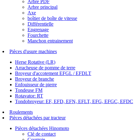
Arbre PDF
Arbre principal
Axe
boîtier de boîte de vitesse
Différentielle
Engrenage
Fourchette
Manchon entrainement
Pièces d'usure machines
Herse Rotative (LR)
Arracheuse de pomme de terre
Broyeur d'accotement EFGL / EFDLT
Broyeur de branche
Enfouisseur de pierre
Tondeuse FM
Rotavator: RT
Tondobroyeur: EF, EFD, EFN, EFLT, EFG, EFGC, EFDC
Roulements
Pièces détachées par tracteur
Pièces détachées Hinomoto
Clé de contact
Courroie