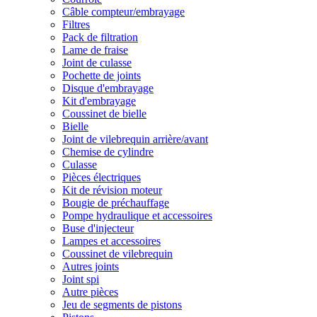
Câble compteur/embrayage
Filtres
Pack de filtration
Lame de fraise
Joint de culasse
Pochette de joints
Disque d'embrayage
Kit d'embrayage
Coussinet de bielle
Bielle
Joint de vilebrequin arrière/avant
Chemise de cylindre
Culasse
Pièces électriques
Kit de révision moteur
Bougie de préchauffage
Pompe hydraulique et accessoires
Buse d'injecteur
Lampes et accessoires
Coussinet de vilebrequin
Autres joints
Joint spi
Autre pièces
Jeu de segments de pistons