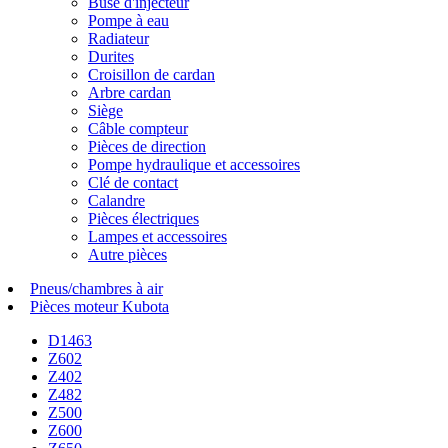
Buse d'injecteur
Pompe à eau
Radiateur
Durites
Croisillon de cardan
Arbre cardan
Siège
Câble compteur
Pièces de direction
Pompe hydraulique et accessoires
Clé de contact
Calandre
Pièces électriques
Lampes et accessoires
Autre pièces
Pneus/chambres à air
Pièces moteur Kubota
D1463
Z602
Z402
Z482
Z500
Z600