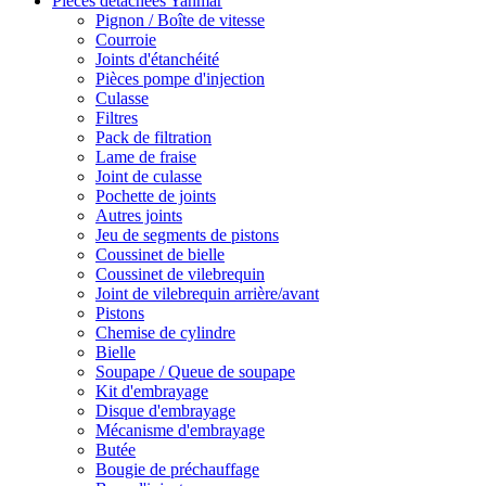
Pièces détachées Yanmar
Pignon / Boîte de vitesse
Courroie
Joints d'étanchéité
Pièces pompe d'injection
Culasse
Filtres
Pack de filtration
Lame de fraise
Joint de culasse
Pochette de joints
Autres joints
Jeu de segments de pistons
Coussinet de bielle
Coussinet de vilebrequin
Joint de vilebrequin arrière/avant
Pistons
Chemise de cylindre
Bielle
Soupape / Queue de soupape
Kit d'embrayage
Disque d'embrayage
Mécanisme d'embrayage
Butée
Bougie de préchauffage