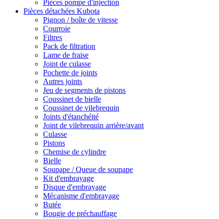
Pièces pompe d'injection
Pièces détachées Kubota
Pignon / boîte de vitesse
Courroie
Filtres
Pack de filtration
Lame de fraise
Joint de culasse
Pochette de joints
Autres joints
Jeu de segments de pistons
Coussinet de bielle
Coussinet de vilebrequin
Joints d'étanchéité
Joint de vilebrequin arrière/avant
Culasse
Pistons
Chemise de cylindre
Bielle
Soupape / Queue de soupape
Kit d'embrayage
Disque d'embrayage
Mécanisme d'embrayage
Butée
Bougie de préchauffage