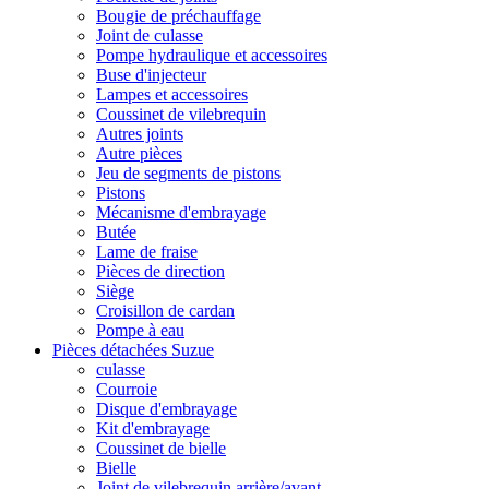
Bougie de préchauffage
Joint de culasse
Pompe hydraulique et accessoires
Buse d'injecteur
Lampes et accessoires
Coussinet de vilebrequin
Autres joints
Autre pièces
Jeu de segments de pistons
Pistons
Mécanisme d'embrayage
Butée
Lame de fraise
Pièces de direction
Siège
Croisillon de cardan
Pompe à eau
Pièces détachées Suzue
culasse
Courroie
Disque d'embrayage
Kit d'embrayage
Coussinet de bielle
Bielle
Joint de vilebrequin arrière/avant