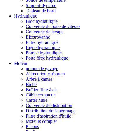
Sonde de température
Support dynamo
Tableau de bord
Hydraulique
Bloc hydraulique
Couvercle de boîte de vitesse
Couvercle de levage
Electrovanne
Filtre hydraulique
Ligne hydraulique
Pompe hydraulique
Porte filtre hydraulique
Moteur
pompe de gavage
Alimention carburant
Arbre à cames
Bielle
Boîtier filtre à air
Câble compteur
Carter huile
Couvercle de distribution
Distribution de l'engrenage
Filtre d'aspiration d'huile
Moteurs complet
Pistons