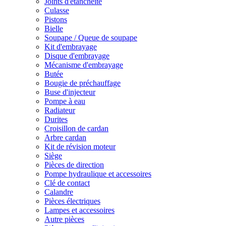
Joints d'étanchéité
Culasse
Pistons
Bielle
Soupape / Queue de soupape
Kit d'embrayage
Disque d'embrayage
Mécanisme d'embrayage
Butée
Bougie de préchauffage
Buse d'injecteur
Pompe à eau
Radiateur
Durites
Croisillon de cardan
Arbre cardan
Kit de révision moteur
Siège
Pièces de direction
Pompe hydraulique et accessoires
Clé de contact
Calandre
Pièces électriques
Lampes et accessoires
Autre pièces