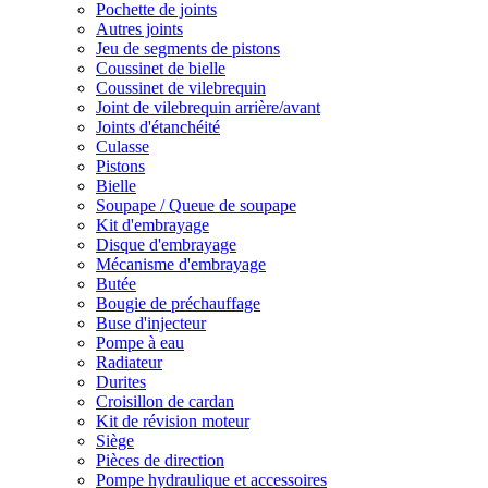
Pochette de joints
Autres joints
Jeu de segments de pistons
Coussinet de bielle
Coussinet de vilebrequin
Joint de vilebrequin arrière/avant
Joints d'étanchéité
Culasse
Pistons
Bielle
Soupape / Queue de soupape
Kit d'embrayage
Disque d'embrayage
Mécanisme d'embrayage
Butée
Bougie de préchauffage
Buse d'injecteur
Pompe à eau
Radiateur
Durites
Croisillon de cardan
Kit de révision moteur
Siège
Pièces de direction
Pompe hydraulique et accessoires