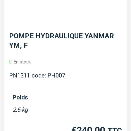
POMPE HYDRAULIQUE YANMAR
YM, F
En stock
PN1311 code: PH007
Poids
2,5 kg
€
240,00
TTC