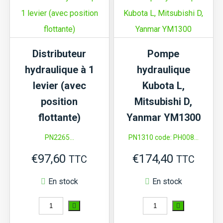
4
2
leviers
leviers
Distributeur
Pompe
hydraulique à 1
hydraulique
levier (avec
Kubota L,
position
Mitsubishi D,
flottante)
Yanmar YM1300
PN2265...
PN1310 code: PH008...
€
97,60
€
174,40
TTC
TTC
En stock
En stock
quantité
quantité
de
de