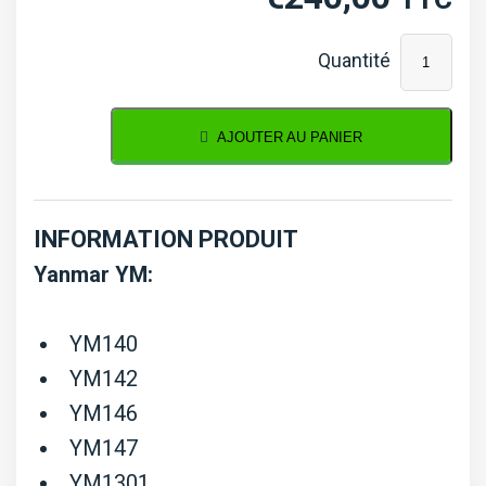
quantité
de
Pompe
AJOUTER AU PANIER
hydraulique
Yanmar
YM,
INFORMATION PRODUIT
F
Yanmar YM:
YM140
YM142
YM146
YM147
YM1301