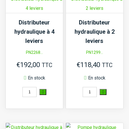
Distributeur
Distributeur
hydraulique à 4
hydraulique à 2
leviers
leviers
PN2268...
PN1299...
€
192,00
€
118,40
TTC
TTC
En stock
En stock
quantité
quantité
de
de
Distributeur
Distributeur
hydraulique
hydraulique
à
à