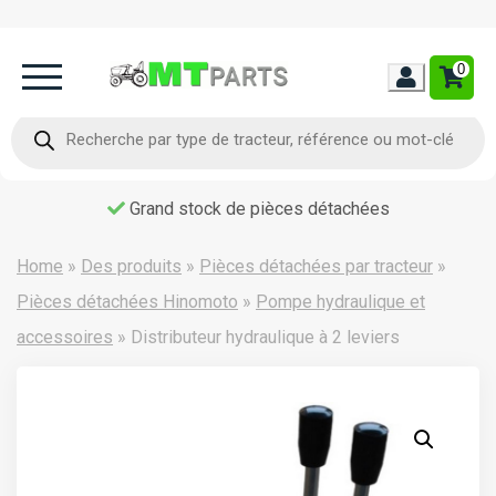
0
Home
Recherche
de
produits
Occasion
Grand stock de pièces détachées
Contact
Home
»
Des produits
»
Pièces détachées par tracteur
»
Pièces détachées Hinomoto
»
Pompe hydraulique et
accessoires
»
Distributeur hydraulique à 2 leviers