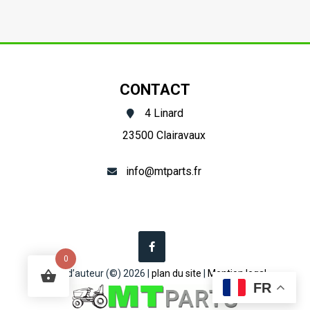
hydraulique
hydraulique
Hinomoto
à
C,
3
E,
leviers
CONTACT
N
4 Linard
23500 Clairavaux
info@mtparts.fr
0
Droit d’auteur (©) 2026 |
plan du site
|
Mention legal
FR