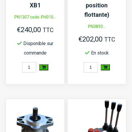
XB1
position
flottante)
PN1307 code: PH010...
PN3893...
€
240,00
TTC
€
202,00
TTC
Disponible sur
commande
En stock
quantité
quantité
de
de
Pompe
Distributeur
hydraulique
hydraulique
Kubota
à
B,
4
B1,
leviers