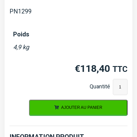
PN1299
Poids
4,9 kg
€
118,40
TTC
quantité
de
Distributeu
AJOUTER AU PANIER
hydraulique
à
2
INFORMATION PRODUIT