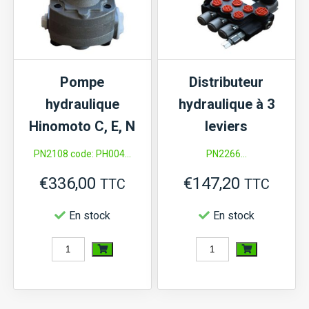
XB1
(avec
position
flottante)
Pompe
Distributeur
hydraulique
hydraulique à 3
Hinomoto C, E, N
leviers
PN2108 code: PH004...
PN2266...
€
336,00
€
147,20
TTC
TTC
En stock
En stock
quantité
quantité
de
de
Pompe
Distributeur