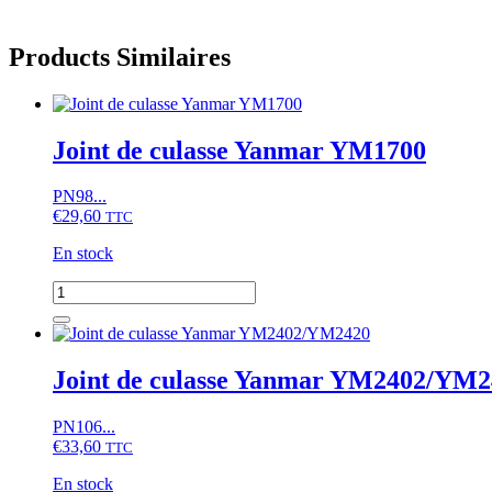
Products Similaires
Joint de culasse Yanmar YM1700
PN98...
€
29,60
TTC
En stock
quantité
de
Joint
de
culasse
Joint de culasse Yanmar YM2402/YM2
Yanmar
YM1700
PN106...
€
33,60
TTC
En stock