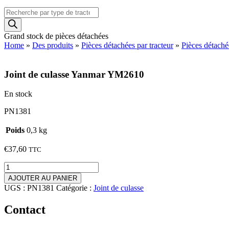
Recherche
de
produits
Grand stock de pièces détachées
Home
»
Des produits
»
Pièces détachées par tracteur
»
Pièces détach
Joint de culasse Yanmar YM2610
En stock
PN1381
Poids
0,3 kg
€
37,60
TTC
quantité
de
AJOUTER AU PANIER
Joint
UGS :
PN1381
Catégorie :
Joint de culasse
de
culasse
Contact
Yanmar
YM2610