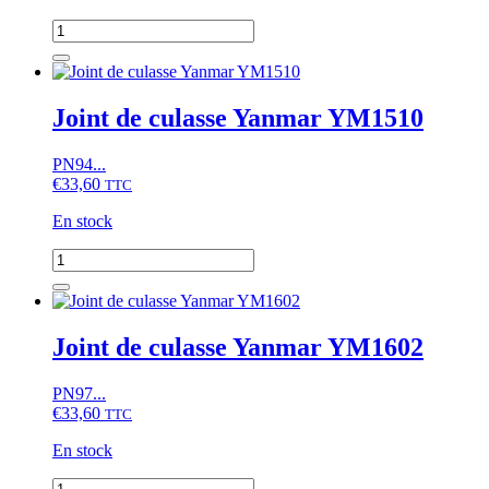
quantité
de
Joint
de
culasse
Joint de culasse Yanmar YM1510
Yanmar
YM2402/YM2420
PN94...
€
33,60
TTC
En stock
quantité
de
Joint
de
culasse
Joint de culasse Yanmar YM1602
Yanmar
YM1510
PN97...
€
33,60
TTC
En stock
quantité