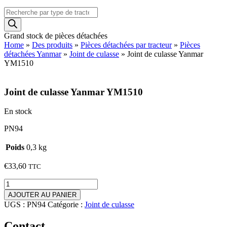
Recherche
de
produits
Grand stock de pièces détachées
Home
»
Des produits
»
Pièces détachées par tracteur
»
Pièces
détachées Yanmar
»
Joint de culasse
»
Joint de culasse Yanmar
YM1510
Joint de culasse Yanmar YM1510
En stock
PN94
Poids
0,3 kg
€
33,60
TTC
quantité
de
AJOUTER AU PANIER
Joint
UGS :
PN94
Catégorie :
Joint de culasse
de
culasse
Contact