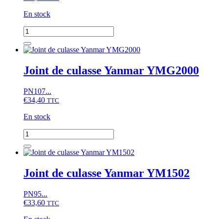
En stock
quantité
de
Joint
de
culasse
Joint de culasse Yanmar YMG2000
Yanmar
YM1500
PN107...
€
34,40
TTC
En stock
quantité
de
Joint
de
culasse
Joint de culasse Yanmar YM1502
Yanmar
YMG2000
PN95...
€
33,60
TTC