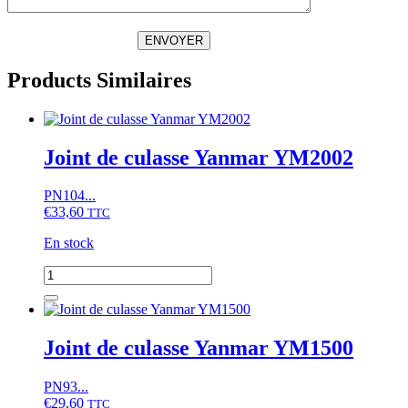
ENVOYER
Products Similaires
Joint de culasse Yanmar YM2002
PN104...
€
33,60
TTC
En stock
quantité
de
Joint
de
culasse
Joint de culasse Yanmar YM1500
Yanmar
YM2002
PN93...
€
29,60
TTC