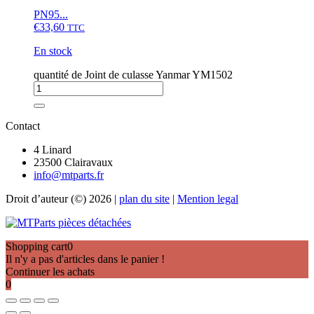
PN95...
€
33,60
TTC
En stock
quantité de Joint de culasse Yanmar YM1502
Contact
4 Linard
23500 Clairavaux
info@mtparts.fr
Droit d’auteur (©) 2026 |
plan du site
|
Mention legal
Shopping cart
0
Il n'y a pas d'articles dans le panier !
Continuer les achats
0