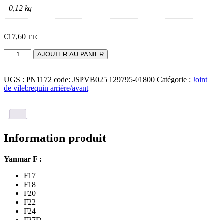
0,12 kg
€
17,60
TTC
quantité
AJOUTER AU PANIER
de
Joint
UGS :
PN1172 code: JSPVB025 129795-01800
Catégorie :
Joint
de
de vilebrequin arrière/avant
vilebrequin
avant
Yanmar
F,
FX
Information produit
Yanmar F :
F17
F18
F20
F22
F24
F37D