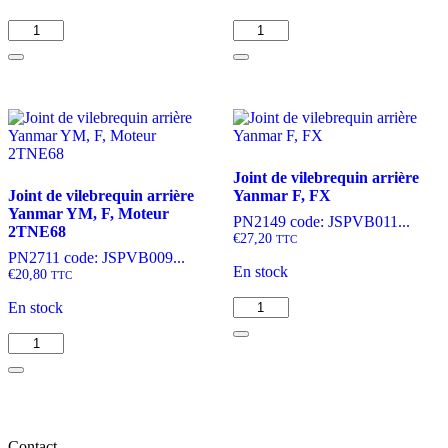
quantité
quantité
de
de
Joint
Joint
de
de
vilebrequin
vilebrequin
arrière
avant
Yanmar
Yanmar
YM
YM
Joint de vilebrequin arrière
Joint de vilebrequin arrière
Yanmar F, FX
Yanmar YM, F, Moteur
PN2149 code: JSPVB011...
2TNE68
€
27,20
TTC
PN2711 code: JSPVB009...
En stock
€
20,80
TTC
quantité
En stock
de
quantité
Joint
de
de
Joint
vilebrequin
de
arrière
vilebrequin
Yanmar
arrière
F,
Contact