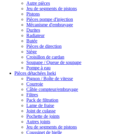
Autre pièces
Jeu de segments de pistons
Pistons
Pièces pompe d'injection
Mécanisme d'embrayage
Durites
Radiateur
Butée
Pièces de direction
Siège
Croisillon de cardan
Soupape / Queue de soupape
Pompe à eau
Pièces détachées Iseki
Pignon / Boîte de vitesse
Courroie
Câble compteur/embrayage
Filtres
Pack de filtration
Lame de fraise
Joint de culasse
Pochette de joints
Autres joints
Jeu de segments de pistons
Coussinet de bielle