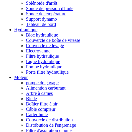
Solénoïde d'arrêt
Sonde de pression d'huile
Sonde de température
Support dynamo
Tableau de bord
Hydraulique
Bloc hydraulique
Couvercle de boîte de vitesse
Couvercle de levage
Electrovanne
Filtre hydraulique
Ligne hydraulique
Pompe hydraulique
Porte filtre hydraulique
Moteur
pompe de gavage
Alimention carburant
Arbre à cames
Bielle
Boîtier filtre à air
Câble compteur
Carter huile
Couvercle de distribution
Distribution de l'engrenage
Filtre d'aspiration d'huile