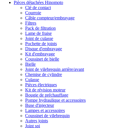
Pièces détachées Hinomoto
Clé de contact
Courroie
Câble compteur/embrayage
Filtres
Pack de filtration
Lame de fraise
Joint de culasse
Pochette de joints
Disque d'embrayage
Kit d'embrayage
Coussinet de bielle
Bielle
Joint de vilebrequin arrière/avant
Chemise de cylindre
Culasse
Pièces électriques
Kit de révision moteur
Bougie de préchauffage
Pompe hydraulique et accessoires
Buse d'injecteur
Lampes et accessoires
Coussinet de vilebrequin
Autres joints
Joint spi