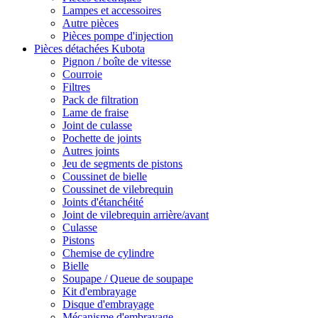
Lampes et accessoires
Autre pièces
Pièces pompe d'injection
Pièces détachées Kubota
Pignon / boîte de vitesse
Courroie
Filtres
Pack de filtration
Lame de fraise
Joint de culasse
Pochette de joints
Autres joints
Jeu de segments de pistons
Coussinet de bielle
Coussinet de vilebrequin
Joints d'étanchéité
Joint de vilebrequin arrière/avant
Culasse
Pistons
Chemise de cylindre
Bielle
Soupape / Queue de soupape
Kit d'embrayage
Disque d'embrayage
Mécanisme d'embrayage