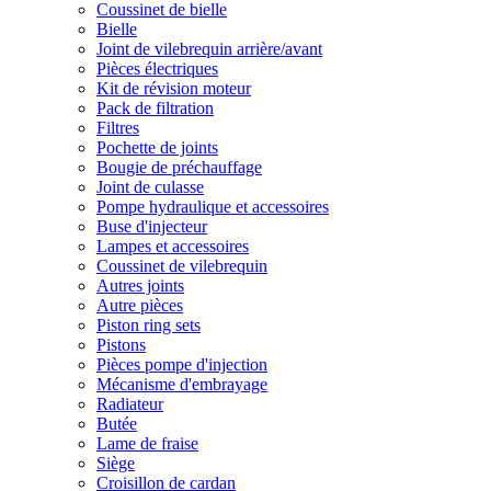
Coussinet de bielle
Bielle
Joint de vilebrequin arrière/avant
Pièces électriques
Kit de révision moteur
Pack de filtration
Filtres
Pochette de joints
Bougie de préchauffage
Joint de culasse
Pompe hydraulique et accessoires
Buse d'injecteur
Lampes et accessoires
Coussinet de vilebrequin
Autres joints
Autre pièces
Piston ring sets
Pistons
Pièces pompe d'injection
Mécanisme d'embrayage
Radiateur
Butée
Lame de fraise
Siège
Croisillon de cardan