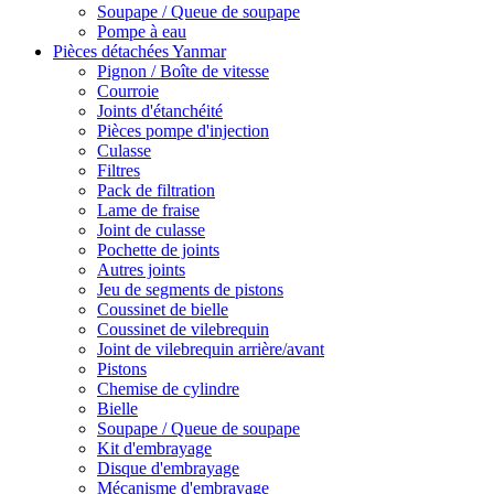
Soupape / Queue de soupape
Pompe à eau
Pièces détachées Yanmar
Pignon / Boîte de vitesse
Courroie
Joints d'étanchéité
Pièces pompe d'injection
Culasse
Filtres
Pack de filtration
Lame de fraise
Joint de culasse
Pochette de joints
Autres joints
Jeu de segments de pistons
Coussinet de bielle
Coussinet de vilebrequin
Joint de vilebrequin arrière/avant
Pistons
Chemise de cylindre
Bielle
Soupape / Queue de soupape
Kit d'embrayage
Disque d'embrayage
Mécanisme d'embrayage