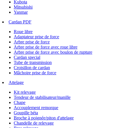
Kubota
Mitsubishi
Yanmar
Cardan PDF
Roue libre
Adaptateur prise de force
Arbre prise de force
Arbre prise de force avec roue libre
Arbre prise de force avec boulon de rupture
Cardan special
Tube de transmission
Croisillon de cardan
Mâchoire prise de force
Attelage
Kit relevage
Tendeur de stabilisateur/manille
Chape
Accouplement remorque
Goupille béta
Broche à poignée/piton d'attelage
Chandelle de relevage