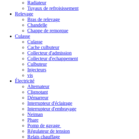
Radiateur
Tuyaux de refroisissement
Relevage
Bras de relevage
Chandelle
Chappe de remorque
Culasse
Culasse
Cache culbuteur
Collecteur d'admission
Collecteur d'echappement
Culbuteur
Injecteurs
vis
Électricité
Alternateur
Clignotant
Démarreur
Interrupteur d'éclairage
Interrupteur d'embrayage
Neiman
Phare
Pomp de gavage
Régulateur de tension
Relais chauffage