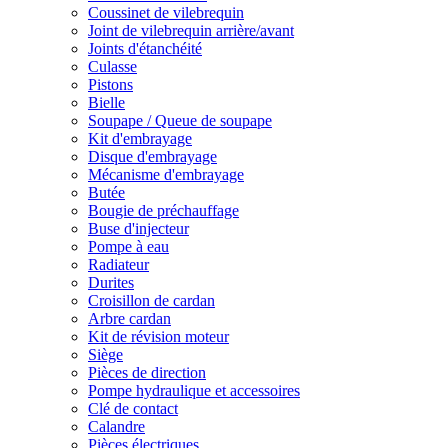
Coussinet de vilebrequin
Joint de vilebrequin arrière/avant
Joints d'étanchéité
Culasse
Pistons
Bielle
Soupape / Queue de soupape
Kit d'embrayage
Disque d'embrayage
Mécanisme d'embrayage
Butée
Bougie de préchauffage
Buse d'injecteur
Pompe à eau
Radiateur
Durites
Croisillon de cardan
Arbre cardan
Kit de révision moteur
Siège
Pièces de direction
Pompe hydraulique et accessoires
Clé de contact
Calandre
Pièces électriques