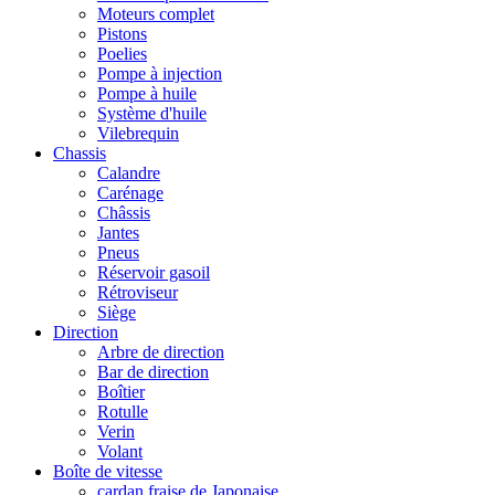
Moteurs complet
Pistons
Poelies
Pompe à injection
Pompe à huile
Système d'huile
Vilebrequin
Chassis
Calandre
Carénage
Châssis
Jantes
Pneus
Réservoir gasoil
Rétroviseur
Siège
Direction
Arbre de direction
Bar de direction
Boîtier
Rotulle
Verin
Volant
Boîte de vitesse
cardan fraise de Japonaise