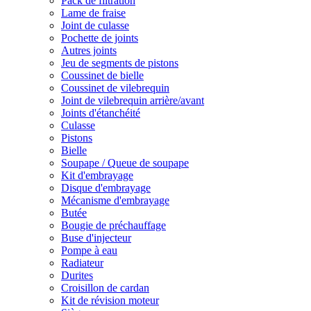
Pack de filtration
Lame de fraise
Joint de culasse
Pochette de joints
Autres joints
Jeu de segments de pistons
Coussinet de bielle
Coussinet de vilebrequin
Joint de vilebrequin arrière/avant
Joints d'étanchéité
Culasse
Pistons
Bielle
Soupape / Queue de soupape
Kit d'embrayage
Disque d'embrayage
Mécanisme d'embrayage
Butée
Bougie de préchauffage
Buse d'injecteur
Pompe à eau
Radiateur
Durites
Croisillon de cardan
Kit de révision moteur