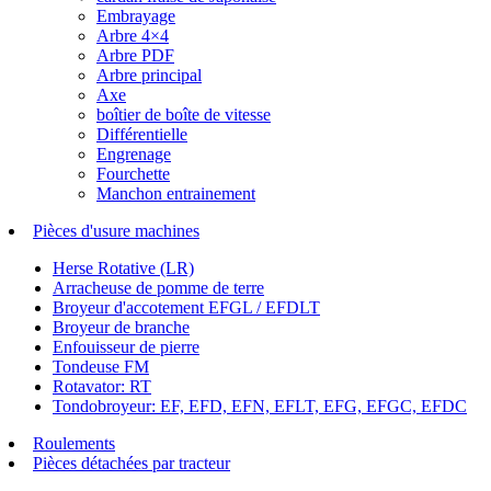
Embrayage
Arbre 4×4
Arbre PDF
Arbre principal
Axe
boîtier de boîte de vitesse
Différentielle
Engrenage
Fourchette
Manchon entrainement
Pièces d'usure machines
Herse Rotative (LR)
Arracheuse de pomme de terre
Broyeur d'accotement EFGL / EFDLT
Broyeur de branche
Enfouisseur de pierre
Tondeuse FM
Rotavator: RT
Tondobroyeur: EF, EFD, EFN, EFLT, EFG, EFGC, EFDC
Roulements
Pièces détachées par tracteur