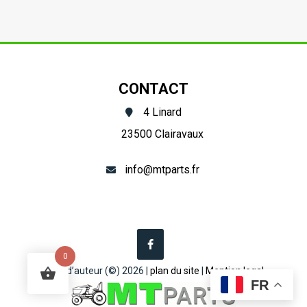
de
révision
moteur
Suzue
CONTACT
M1803
4 Linard
STD
23500 Clairavaux
info@mtparts.fr
0
Droit d’auteur (©) 2026 |
plan du site
|
Mention legal
FR