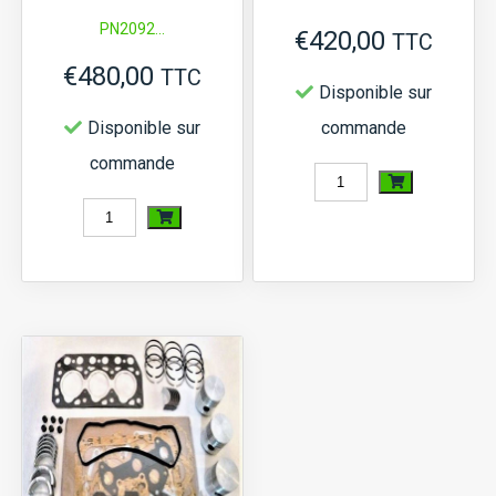
PN2092...
€
420,00
TTC
€
480,00
TTC
Disponible sur
Disponible sur
commande
commande
quantité
quantité
de
de
Kit
Kit
de
de
révision
révision
moteur
moteur
Suzue
Suzue
M1503
M1503
STD