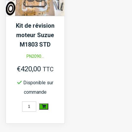
(+0,5
surdimensionné)
Kit de révision
moteur Suzue
M1803 STD
PN2090...
€
420,00
TTC
Disponible sur
commande
quantité
de
Kit