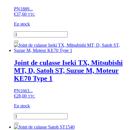
D1100,
PN1889...
MT370,
€
37,60
Iseki
TTC
TX1000,
En stock
Satoh
ST1100,
quantité
Moteur
de
KE55
Joint
de
culasse
Satoh
Joint de culasse Iseki TX, Mitsubishi
ST1840
MT, D, Satoh ST, Suzue M, Moteur
KE70 Type 1
PN1663...
€
28,00
TTC
En stock
quantité
de
Joint