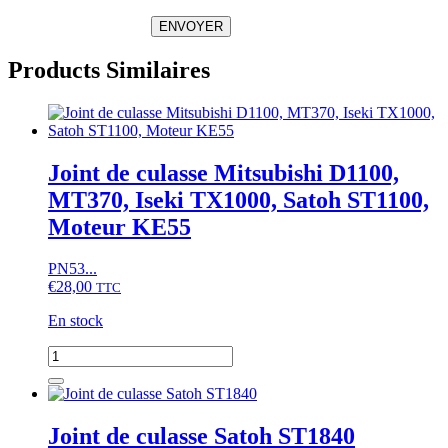
ENVOYER
Products Similaires
Joint de culasse Mitsubishi D1100,
MT370, Iseki TX1000, Satoh ST1100,
Moteur KE55
PN53...
€
28,00
TTC
En stock
quantité
de
Joint
de
culasse
Joint de culasse Satoh ST1840
Mitsubishi