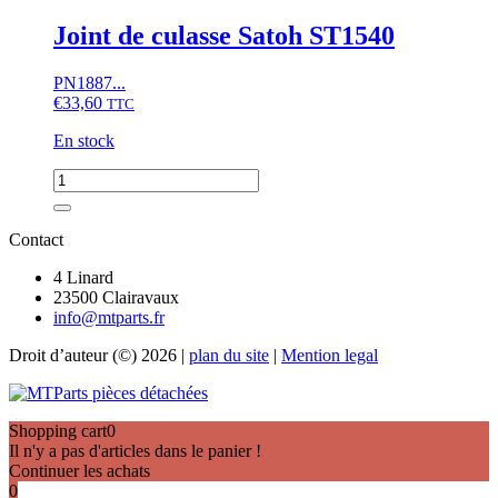
de
culasse
Joint de culasse Satoh ST1540
Iseki
TX,
PN1887...
Mitsubishi
€
33,60
MT,
TTC
D,
En stock
Satoh
ST,
quantité
Suzue
de
M,
Joint
Moteur
de
Contact
KE70
culasse
Type
Satoh
4 Linard
1
ST1540
23500 Clairavaux
info@mtparts.fr
Droit d’auteur (©) 2026 |
plan du site
|
Mention legal
Shopping cart
0
Il n'y a pas d'articles dans le panier !
Continuer les achats
0