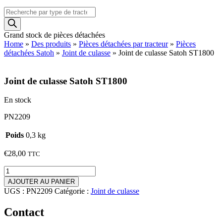
Recherche
de
produits
Grand stock de pièces détachées
Home
»
Des produits
»
Pièces détachées par tracteur
»
Pièces
détachées Satoh
»
Joint de culasse
»
Joint de culasse Satoh ST1800
Joint de culasse Satoh ST1800
En stock
PN2209
Poids
0,3 kg
€
28,00
TTC
quantité
de
AJOUTER AU PANIER
Joint
UGS :
PN2209
Catégorie :
Joint de culasse
de
culasse
Contact
Satoh