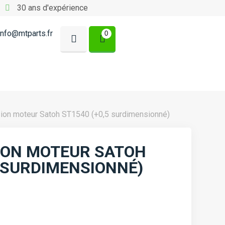
30 ans d'expérience
info@mtparts.fr
0
ision moteur Satoh ST1540 (+0,5 surdimensionné)
SION MOTEUR SATOH
5 SURDIMENSIONNÉ)