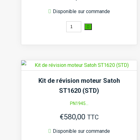
Disponible sur commande
quantité
de
Kit
de
révision
moteur
Kit de révision moteur Satoh
Satoh
ST1620 (STD)
ST1520
PN1945...
(+0,5
€
580,00
surdimensionné)
TTC
Disponible sur commande