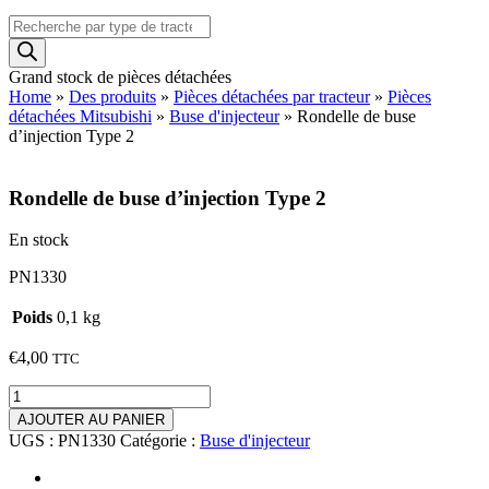
Recherche
de
produits
Grand stock de pièces détachées
Home
»
Des produits
»
Pièces détachées par tracteur
»
Pièces
détachées Mitsubishi
»
Buse d'injecteur
»
Rondelle de buse
d’injection Type 2
Rondelle de buse d’injection Type 2
En stock
PN1330
Poids
0,1 kg
€
4,00
TTC
quantité
de
AJOUTER AU PANIER
Rondelle
UGS :
PN1330
Catégorie :
Buse d'injecteur
de
buse