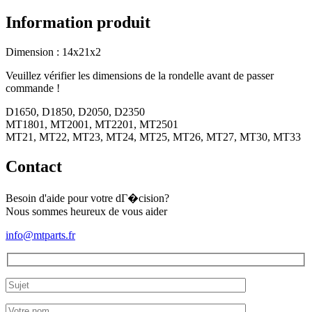
d'injection
Type
Information produit
2
Dimension : 14x21x2
Veuillez vérifier les dimensions de la rondelle avant de passer
commande !
D1650, D1850, D2050, D2350
MT1801, MT2001, MT2201, MT2501
MT21, MT22, MT23, MT24, MT25, MT26, MT27, MT30, MT33
Contact
Besoin d'aide pour votre dГ�cision?
Nous sommes heureux de vous aider
info@mtparts.fr