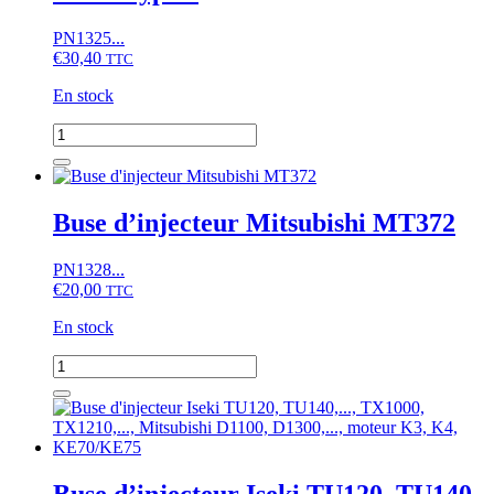
PN1325...
€
30,40
TTC
En stock
quantité
de
Buse
d'injecteur
Mitsubishi
Buse d’injecteur Mitsubishi MT372
MT
series
PN1328...
Type
€
20,00
1
TTC
En stock
quantité
de
Buse
d'injecteur
Mitsubishi
MT372