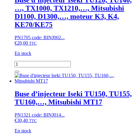
Buse d’injecteur Iseki TU120, TU140,
…, TX1000, TX1210,…, Mitsubishi
D1100, D1300,…, moteur K3, K4,
KE70/KE75
PN1705 code: BINJ002...
€
20,00
TTC
En stock
quantité
de
Buse
d'injecteur
Iseki
TU120,
Buse d’injecteur Iseki TU150, TU155,
TU140,...,
TU160,…, Mitsubishi MT17
TX1000,
TX1210,...,
Mitsubishi
PN1321 code: BINJ014...
D1100,
€
30,40
TTC
D1300,...,
moteur
En stock
K3,