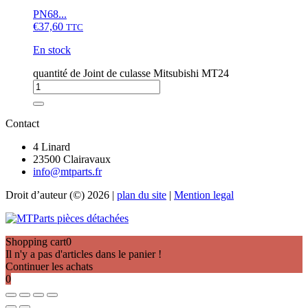
PN68...
€
37,60
TTC
En stock
quantité de Joint de culasse Mitsubishi MT24
Contact
4 Linard
23500 Clairavaux
info@mtparts.fr
Droit d’auteur (©) 2026 |
plan du site
|
Mention legal
Shopping cart
0
Il n'y a pas d'articles dans le panier !
Continuer les achats
0