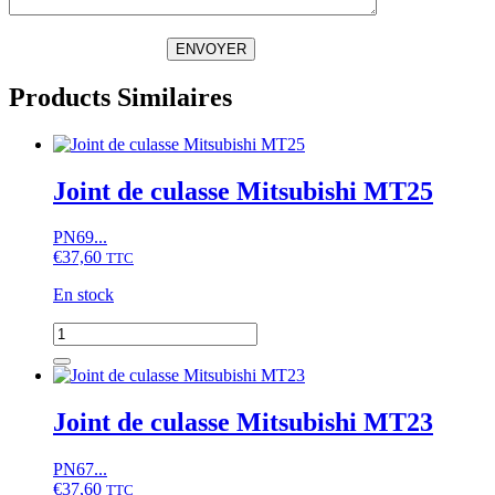
ENVOYER
Products Similaires
Joint de culasse Mitsubishi MT25
PN69...
€
37,60
TTC
En stock
quantité
de
Joint
de
culasse
Joint de culasse Mitsubishi MT23
Mitsubishi
MT25
PN67...
€
37,60
TTC