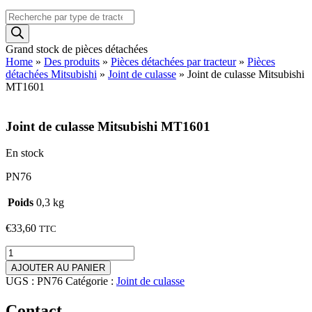
Recherche
de
produits
Grand stock de pièces détachées
Home
»
Des produits
»
Pièces détachées par tracteur
»
Pièces
détachées Mitsubishi
»
Joint de culasse
»
Joint de culasse Mitsubishi
MT1601
Joint de culasse Mitsubishi MT1601
En stock
PN76
Poids
0,3 kg
€
33,60
TTC
quantité
de
AJOUTER AU PANIER
Joint
UGS :
PN76
Catégorie :
Joint de culasse
de
culasse
Contact