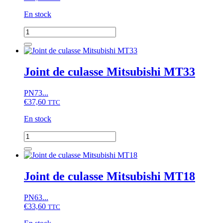
En stock
quantité
de
Joint
de
culasse
Joint de culasse Mitsubishi MT33
Mitsubishi
MT23
PN73...
€
37,60
TTC
En stock
quantité
de
Joint
de
culasse
Joint de culasse Mitsubishi MT18
Mitsubishi
MT33
PN63...
€
33,60
TTC