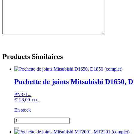
Products Similaires
Pochette de joints Mitsubishi D1650, 
PN371...
€
128,00
TTC
En stock
quantité
de
Pochette