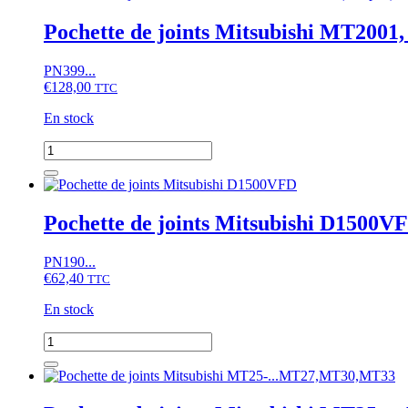
de
joints
Pochette de joints Mitsubishi MT2001
Mitsubishi
D1650,
PN399...
D1850
€
128,00
(complet)
TTC
En stock
quantité
de
Pochette
de
joints
Pochette de joints Mitsubishi D1500V
Mitsubishi
MT2001,
PN190...
MT2201
€
62,40
(complet)
TTC
En stock
quantité
de
Pochette
de
joints