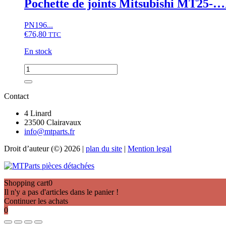
Pochette de joints Mitsubishi MT2
Mitsubishi
D1500VFD
PN196...
€
76,80
TTC
En stock
quantité
de
Pochette
de
Contact
joints
Mitsubishi
4 Linard
MT25-...MT27,MT30,MT33
23500 Clairavaux
info@mtparts.fr
Droit d’auteur (©) 2026 |
plan du site
|
Mention legal
Shopping cart
0
Il n'y a pas d'articles dans le panier !
Continuer les achats
0