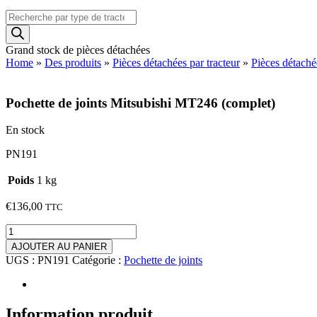
Recherche
de
produits
Grand stock de pièces détachées
Home
»
Des produits
»
Pièces détachées par tracteur
»
Pièces détaché
Pochette de joints Mitsubishi MT246 (complet)
En stock
PN191
Poids
1 kg
€
136,00
TTC
quantité
de
AJOUTER AU PANIER
Pochette
UGS :
PN191
Catégorie :
Pochette de joints
de
joints
Mitsubishi
MT246
Information produit