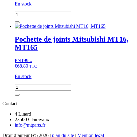
En stock
quantité
de
Pochette
de
joints
Pochette de joints Mitsubishi MT16,
Mitsubishi
MT165
D2050,
D2350
(complet)
PN199...
€
68,80
TTC
En stock
quantité
de
Pochette
de
Contact
joints
Mitsubishi
4 Linard
MT16,
23500 Clairavaux
MT165
info@mtparts.fr
Droit d’auteur (©) 2026 |
plan du site
|
Mention legal