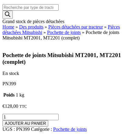
Recherche
de
produits
Grand stock de pièces détachées
Home
»
Des produits
»
Pièces détachées par tracteur
»
Pièces
détachées Mitsubishi
»
Pochette de joints
»
Pochette de joints
Mitsubishi MT2001, MT2201 (complet)
Pochette de joints Mitsubishi MT2001, MT2201
(complet)
En stock
PN399
Poids
1 kg
€
128,00
TTC
quantité
de
AJOUTER AU PANIER
Pochette
UGS :
PN399
Catégorie :
Pochette de joints
de