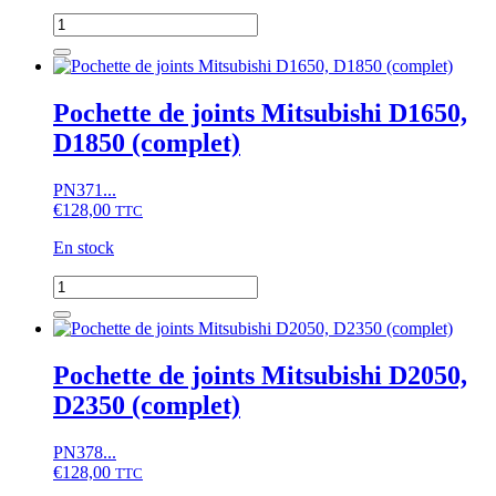
quantité
de
Pochette
de
joints
Pochette de joints Mitsubishi D1650,
Mitsubishi
D1850 (complet)
D1650,
D1850
PN371...
€
128,00
TTC
En stock
quantité
de
Pochette
de
joints
Pochette de joints Mitsubishi D2050,
Mitsubishi
D2350 (complet)
D1650,
D1850
(complet)
PN378...
€
128,00
TTC