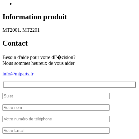
joints
Mitsubishi
MT2001,
Information produit
MT2201
(complet)
MT2001, MT2201
Contact
Besoin d'aide pour votre dГ�cision?
Nous sommes heureux de vous aider
info@mtparts.fr