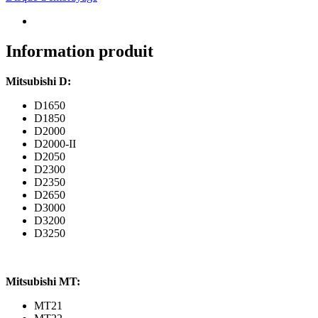
Mitsubishi
D,
MT,
Satoh
Information produit
ST
(210/12)
Mitsubishi D:
D1650
D1850
D2000
D2000-II
D2050
D2300
D2350
D2650
D3000
D3200
D3250
Mitsubishi MT:
MT21