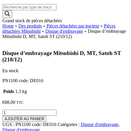
Recherche
de
produits
Grand stock de pièces détachées
Home
»
Des produits
»
Pièces détachées par tracteur
»
Pièces
détachées Mitsubishi
»
Disque d'embrayage
»
Disque d’embrayage
Mitsubishi D, MT, Satoh ST (210/12)
Disque d’embrayage Mitsubishi D, MT, Satoh ST
(210/12)
En stock
PN1100 code: DE016
Poids
1,3 kg
€
88,00
TTC
quantité
de
AJOUTER AU PANIER
Disque
UGS :
PN1100 code: DE016
Catégories :
Disque d'embrayage
,
d’embrayage
Disque d'embrayage