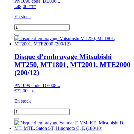
PN1096 code: DE006...
€
48,00
TTC
En stock
quantité
de
Disque
d'embrayage
Kubota
A,
Disque d’embrayage Mitsubishi
B,
MT250, MT1801, MT2001, MTE2000
B1,
ZB,
(200/12)
KB,
GB,
PN1099 code: DE008...
F,
€
72,00
Mitsubishi
TTC
MT,
En stock
Hinomoto
N
quantité
(200/10)
de
Disque
d’embrayage
Mitsubishi