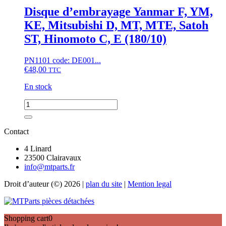
MT250,
Disque d’embrayage Yanmar F, YM,
MT1801,
KE, Mitsubishi D, MT, MTE, Satoh
MT2001,
MTE2000
ST, Hinomoto C, E (180/10)
(200/12)
PN1101 code: DE001...
€
48,00
TTC
En stock
quantité
de
Disque
d’embrayage
Contact
Yanmar
F,
4 Linard
YM,
23500 Clairavaux
KE,
info@mtparts.fr
Mitsubishi
Droit d’auteur (©) 2026 |
plan du site
|
Mention legal
D,
MT,
MTE,
Satoh
Shopping cart
0
ST,