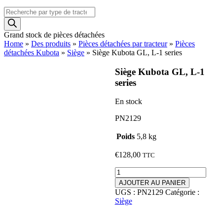
Recherche
de
produits
Grand stock de pièces détachées
Home
»
Des produits
»
Pièces détachées par tracteur
»
Pièces
détachées Kubota
»
Siège
»
Siège Kubota GL, L-1 series
Siège Kubota GL, L-1
series
En stock
PN2129
Poids
5,8 kg
€
128,00
TTC
quantité
de
AJOUTER AU PANIER
Siège
UGS :
PN2129
Catégorie :
Kubota
Siège
GL,
L-