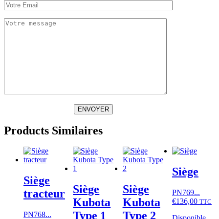
ENVOYER
Products Similaires
Siège
Siège
Siège
Siège
tracteur
PN769...
Kubota
Kubota
€
136,00
TTC
Type 1
Type 2
PN768...
Disponible