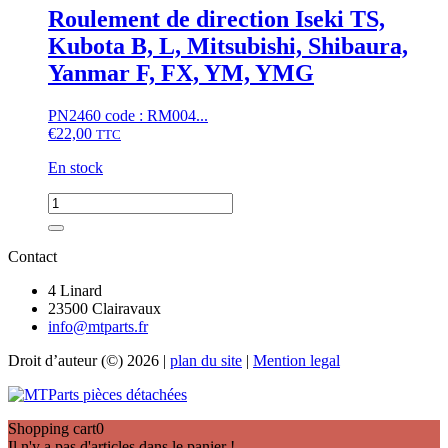
Kubota
Roulement de direction Iseki TS,
B7000
Kubota B, L, Mitsubishi, Shibaura,
Yanmar F, FX, YM, YMG
PN2460 code : RM004...
€
22,00
TTC
En stock
quantité
de
Roulement
de
Contact
direction
Iseki
4 Linard
TS,
23500 Clairavaux
Kubota
info@mtparts.fr
B,
Droit d’auteur (©) 2026 |
plan du site
|
Mention legal
L,
Mitsubishi,
Shibaura,
Yanmar
Shopping cart
0
F,
Il n'y a pas d'articles dans le panier !