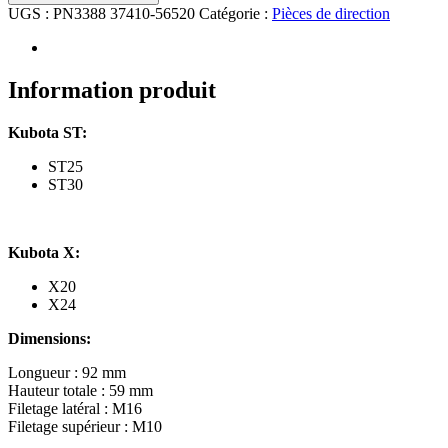
Rotule
UGS :
PN3388 37410-56520
Catégorie :
Pièces de direction
de
direction
(droite)
Kubota
Information produit
ST25,
ST30,
Kubota ST:
X20,
X24
ST25
ST30
Kubota X:
X20
X24
Dimensions:
Longueur : 92 mm
Hauteur totale : 59 mm
Filetage latéral : M16
Filetage supérieur : M10