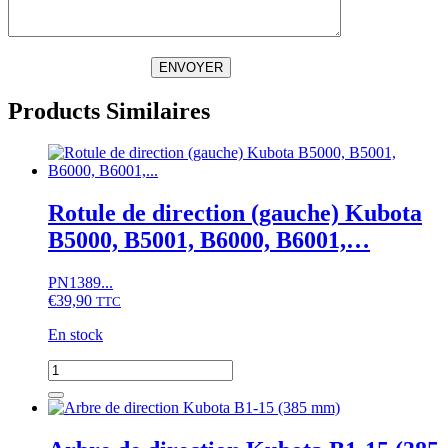
ENVOYER
Products Similaires
Rotule de direction (gauche) Kubota
B5000, B5001, B6000, B6001,…
PN1389...
€
39,90
TTC
En stock
quantité
de
Rotule
de
direction