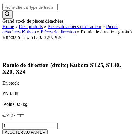
Recherche
de
produits
Grand stock de pièces détachées
Home
»
Des produits
»
Pièces détachées par tracteur
»
Pièces
détachées Kubota
»
Pièces de direction
»
Rotule de direction (droite)
Kubota ST25, ST30, X20, X24
Rotule de direction (droite) Kubota ST25, ST30,
X20, X24
En stock
PN3388
Poids
0,5 kg
€
74,27
TTC
quantité
de
AJOUTER AU PANIER