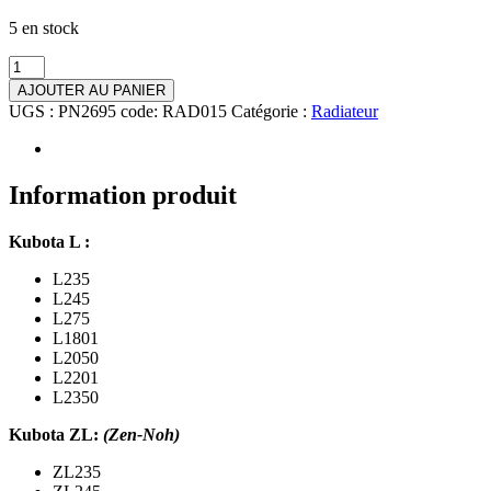
5 en stock
quantité
de
AJOUTER AU PANIER
Radiateur
UGS :
PN2695 code: RAD015
Catégorie :
Radiateur
Kubota
(Z)L235,
(Z)L245,
(Z)L275,
Information produit
(Z)L1801,
L2050,
Kubota L :
(Z)L2201,
L2350
L235
L245
L275
L1801
L2050
L2201
L2350
Kubota ZL:
(Zen-Noh)
ZL235