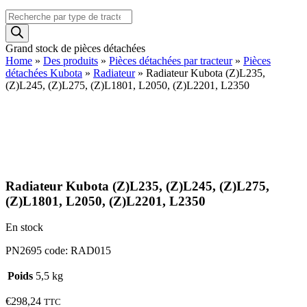
Recherche
de
produits
Grand stock de pièces détachées
Home
»
Des produits
»
Pièces détachées par tracteur
»
Pièces
détachées Kubota
»
Radiateur
»
Radiateur Kubota (Z)L235,
(Z)L245, (Z)L275, (Z)L1801, L2050, (Z)L2201, L2350
Radiateur Kubota (Z)L235, (Z)L245, (Z)L275,
(Z)L1801, L2050, (Z)L2201, L2350
En stock
PN2695 code: RAD015
Poids
5,5 kg
€
298,24
TTC