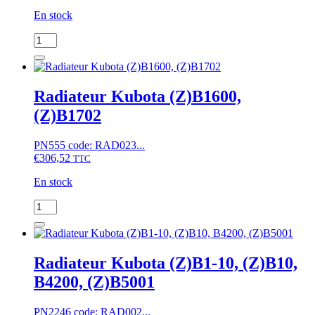
En stock
quantité
de
Radiateur
Kubota
(Z)B5000
Radiateur Kubota (Z)B1600,
(Z)B1702
PN555 code: RAD023...
€
306,52
TTC
En stock
quantité
de
Radiateur
Kubota
(Z)B1600,
Radiateur Kubota (Z)B1-10, (Z)B10,
(Z)B1702
B4200, (Z)B5001
PN2246 code: RAD002...